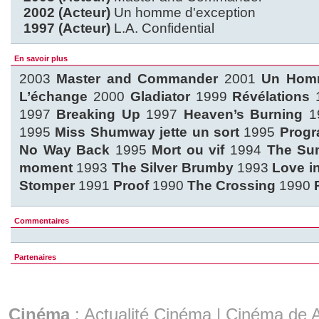
2002 (Acteur)
Un homme d'exception
1997 (Acteur)
L.A. Confidential
En savoir plus
2003
Master and Commander
2001
Un Homm
L’échange
2000
Gladiator
1999
Révélations
1997
Breaking Up
1997
Heaven’s Burning
1
1995
Miss Shumway jette un sort
1995
Progr
No Way Back
1995
Mort ou vif
1994
The Su
moment
1993
The Silver Brumby
1993
Love i
Stomper
1991
Proof
1990
The Crossing
1990
Commentaires
Partenaires
Cinéma
:
Actualité Cinéma
|
Cinéma de A