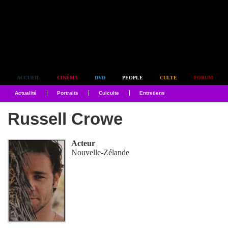
Simplement culte
ACCUEIL
CINÉMA
DVD
PEOPLE
CULTE
FORUM
Actualité
Portraits
Culculte
Entretiens
Russell Crowe
Acteur
Nouvelle-Zélande