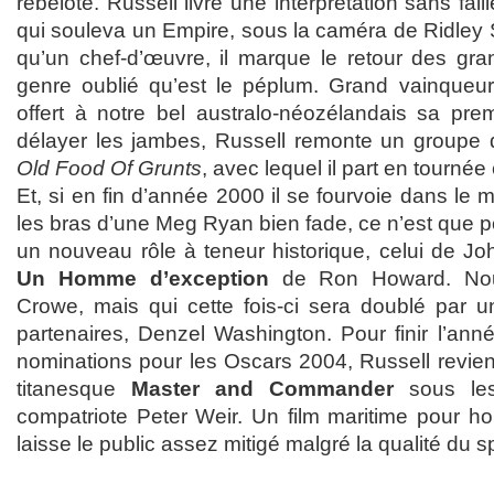
rebelote. Russell livre une interprétation sans fai
qui souleva un Empire, sous la caméra de Ridley 
qu’un chef-d’œuvre, il marque le retour des gra
genre oublié qu’est le péplum. Grand vainqueur
offert à notre bel australo-néozélandais sa prem
délayer les jambes, Russell remonte un group
Old Food Of Grunts
, avec lequel il part en tournée
Et, si en fin d’année 2000 il se fourvoie dans le 
les bras d’une Meg Ryan bien fade, ce n’est que 
un nouveau rôle à teneur historique, celui de Jo
Un Homme d’exception
de Ron Howard. Nouv
Crowe, mais qui cette fois-ci sera doublé par 
partenaires, Denzel Washington. Pour finir l’ann
nominations pour les Oscars 2004, Russell revien
titanesque
Master and Commander
sous le
compatriote Peter Weir. Un film maritime pour hono
laisse le public assez mitigé malgré la qualité du s