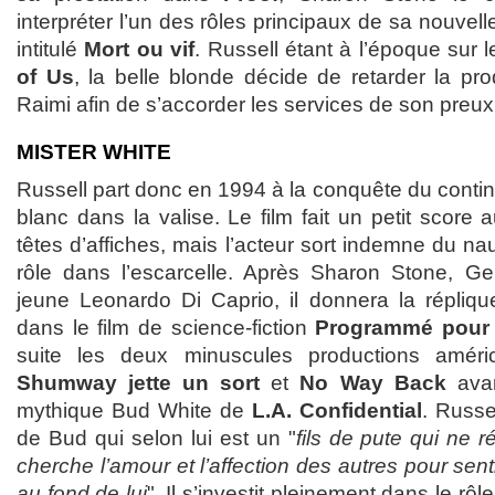
interpréter l’un des rôles principaux de sa nouvel
intitulé
Mort ou vif
. Russell étant à l’époque sur
of Us
, la belle blonde décide de retarder la pr
Raimi afin de s’accorder les services de son preux
MISTER WHITE
Russell part donc en 1994 à la conquête du contine
blanc dans la valise. Le film fait un petit score 
têtes d’affiches, mais l’acteur sort indemne du 
rôle dans l’escarcelle. Après Sharon Stone, G
jeune Leonardo Di Caprio, il donnera la répliq
dans le film de science-fiction
Programmé pour 
suite les deux minuscules productions amér
Shumway jette un sort
et
No Way Back
avan
mythique Bud White de
L.A. Confidential
. Russe
de Bud qui selon lui est un "
fils de pute qui ne r
cherche l’amour et l’affection des autres pour sent
au fond de lui
". Il s’investit pleinement dans le rôl