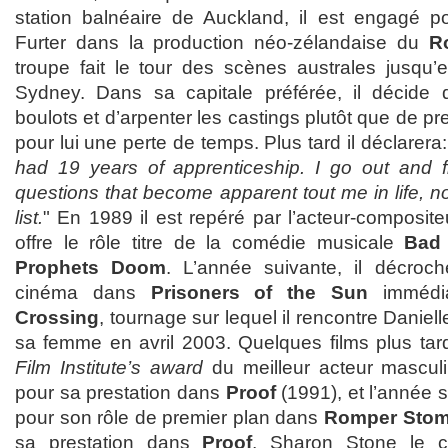
station balnéaire de Auckland, il est engagé po
Furter dans la production néo-zélandaise du
R
troupe fait le tour des scènes australes jusqu
Sydney. Dans sa capitale préférée, il décide d
boulots et d’arpenter les castings plutôt que de p
pour lui une perte de temps. Plus tard il déclarera:
had 19 years of apprenticeship. I go out and f
questions that become apparent tout me in life, 
list.
" En 1989 il est repéré par l’acteur-compositeu
offre le rôle titre de la comédie musicale
Bad
Prophets Doom
. L’année suivante, il décroc
cinéma dans
Prisoners of the Sun
immédi
Crossing
, tournage sur lequel il rencontre Danie
sa femme en avril 2003. Quelques films plus tard,
Film Institute’s award
du meilleur acteur mascul
pour sa prestation dans
Proof
(1991), et l’année s
pour son rôle de premier plan dans
Romper Stom
sa prestation dans
Proof
, Sharon Stone le 