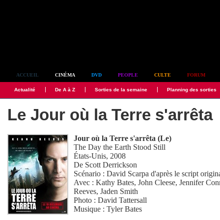
Simplement culte
ACCUEIL
CINÉMA
DVD
PEOPLE
CULTE
FORUM
Actualité
De A à Z
Sorties de la semaine
Planning des sorties
Le Jour où la Terre s'arrêta
Jour où la Terre s'arrêta (Le)
The Day the Earth Stood Still
États-Unis, 2008
De
Scott Derrickson
Scénario :
David Scarpa
d'après le script orig
Avec :
Kathy Bates
,
John Cleese
,
Jennifer Con
Reeves
,
Jaden Smith
Photo :
David Tattersall
Musique :
Tyler Bates