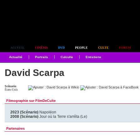
Simplement culte
ACCUEIL
CINÉMA
DVD
PEOPLE
CULTE
FORUM
Actualité
Portraits
Culculte
Entretiens
David Scarpa
Scénario
États-Unis
Filmographie sur FilmDeCulte
2023 (Scénario)
Napoléon
2008 (Scénario)
Jour où la Terre s'arrêta (Le)
Partenaires