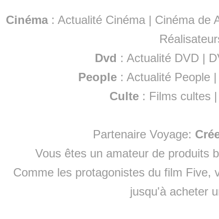
Cinéma
:
Actualité Cinéma
|
Cinéma de A
Réalisateur
Dvd
:
Actualité DVD
|
D
People
:
Actualité People
Culte
:
Films cultes
Partenaire Voyage:
Cré
Vous êtes un amateur de produits
b
Comme les protagonistes du film Five, v
jusqu'à
acheter 