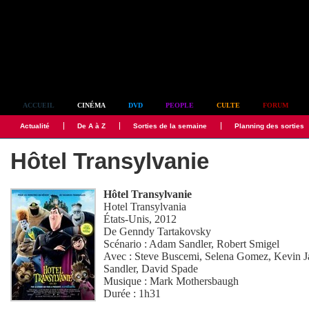
Simplement culte
ACCUEIL
CINÉMA
DVD
PEOPLE
CULTE
FORUM
Actualité
De A à Z
Sorties de la semaine
Planning des sorties
Hôtel Transylvanie
Hôtel Transylvanie
Hotel Transylvania
États-Unis, 2012
De
Genndy Tartakovsky
Scénario :
Adam Sandler
,
Robert Smigel
Avec :
Steve Buscemi
,
Selena Gomez
,
Kevin 
Sandler
,
David Spade
Musique :
Mark Mothersbaugh
Durée : 1h31