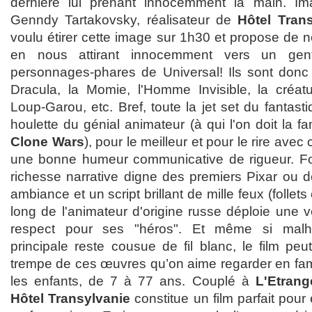
dernière lui prenant innocemment la main. I
Genndy Tartakovsky, réalisateur de
Hôtel Tran
voulu étirer cette image sur 1h30 et propose de 
en nous attirant innocemment vers un gen
personnages-phares de Universal! Ils sont donc v
Dracula, la Momie, l'Homme Invisible, la créat
Loup-Garou, etc. Bref, toute la jet set du fantast
houlette du génial animateur (à qui l'on doit la 
Clone Wars
), pour le meilleur et pour le rire ave
une bonne humeur communicative de rigueur. Fou
richesse narrative digne des premiers Pixar ou 
ambiance et un script brillant de mille feux (follet
long de l'animateur d'origine russe déploie une v
respect pour ses "héros". Et même si malh
principale reste cousue de fil blanc, le film peu
trempe de ces œuvres qu’on aime regarder en famil
les enfants, de 7 à 77 ans. Couplé à
L'Etran
Hôtel Transylvanie
constitue un film parfait pour