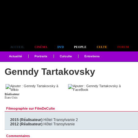
Simplement culte
ACCUEIL
CINÉMA
DVD
PEOPLE
CULTE
FORUM
Actualité
Portraits
Culculte
Entretiens
Genndy Tartakovsky
Réalisateur
États-Unis
Filmographie sur FilmDeCulte
2015 (Réalisateur)
Hôtel Transylvanie 2
2012 (Réalisateur)
Hôtel Transylvanie
Commentaires