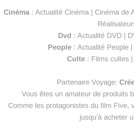
Cinéma
:
Actualité Cinéma
|
Cinéma de A
Réalisateur
Dvd
:
Actualité DVD
|
D
People
:
Actualité People
Culte
:
Films cultes
Partenaire Voyage:
Cré
Vous êtes un amateur de produits
b
Comme les protagonistes du film Five, v
jusqu'à
acheter 