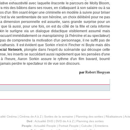
 relative exhaustivité avec laquelle ilraconte le parcours de Molly Bloom,
mis des bâtons dans ses roues, en s'attaquant à son salaire ou à sa
pos d'un film osant ériger une criminelle en modèle à suivre pour briser
c'est la vie sentimentale de son héroïne, un choix délibéré pour ne pas
La dimension personnelle est assurée, sans grande surprise pour un
f que là aussi, pour une fois, on est du côté de la fille et cela informe
rkin le surligne via un dialogue didactique visiblement assumé mais
n évacuant immédiatement ce
mansplaining
(à l'héroïne et au spectateur)
it pas de comprendre la motivation d'un personnage, il ne suffit pas de
 catharsis. Il est évident que Sorkin n'est ni Fincher ni Boyle mais dès
ocial Network
, plongée dans l'esprit du scénariste qui découpe cette
ense, les inserts se succédant aussi rapidement que les pensées d'une
 l'heure, Aaron Sorkin assure le rythme d'un film bavard, bourré
s jamais perdre le spectateur ni de vue son discours.
par
Robert Hospyan
alité Cinéma
|
Cinéma de A à Z
|
Sorties de la semaine
|
Planning des sorties
|
Réalisateurs
|
Acte
Dvd
:
Actualité DVD
|
DVD de A à Z
|
Planning des sorties
People
:
Actualité People
|
Portrait People
|
Culculte
|
Entretiens