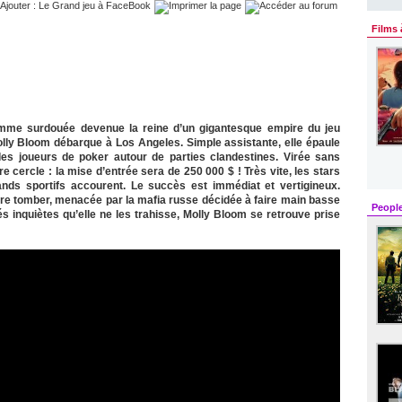
Films 
femme surdouée devenue la reine d’un gigantesque empire du jeu
olly Bloom débarque à Los Angeles. Simple assistante, elle épaule
des joueurs de poker autour de parties clandestines. Virée sans
cercle : la mise d’entrée sera de 250 000 $ ! Très vite, les stars
rands sportifs accourent. Le succès est immédiat et vertigineux.
aire tomber, menacée par la mafia russe décidée à faire main basse
Peopl
és inquiètes qu’elle ne les trahisse, Molly Bloom se retrouve prise