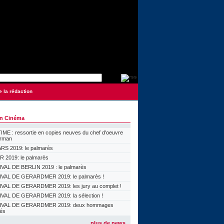
e la rédaction
on Cinéma
ME : ressortie en copies neuves du chef d'oeuvre
orman
S 2019: le palmarès
 2019: le palmarès
VAL DE BERLIN 2019 : le palmarès
VAL DE GERARDMER 2019: le palmarès !
VAL DE GERARDMER 2019: les jury au complet !
VAL DE GERARDMER 2019: la sélection !
IVAL DE GERARDMER 2019: deux hommages
lés
plus de news