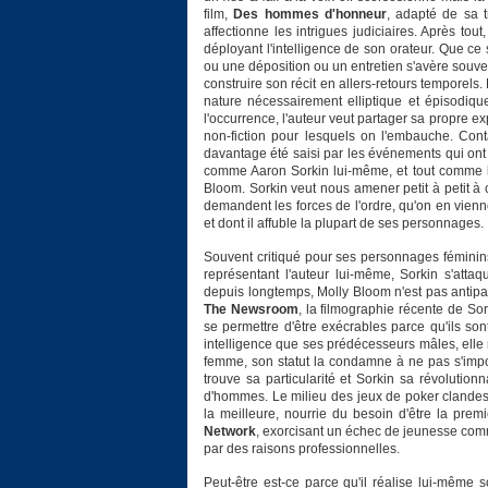
film,
Des hommes d'honneur
, adapté de sa t
affectionne les intrigues judiciaires. Après to
déployant l'intelligence de son orateur. Que ce
ou une déposition ou un entretien s'avère souven
construire son récit en allers-retours temporels
nature nécessairement elliptique et épisodiq
l'occurrence, l'auteur veut partager sa propre e
non-fiction pour lesquels on l'embauche. Cont
davantage été saisi par les événements qui ont su
comme Aaron Sorkin lui-même, et tout comme l
Bloom. Sorkin veut nous amener petit à petit 
demandent les forces de l'ordre, qu'on en vienne
et dont il affuble la plupart de ses personnages.
Souvent critiqué pour ses personnages féminin
représentant l'auteur lui-même, Sorkin s'atta
depuis longtemps, Molly Bloom n'est pas antip
The Newsroom
, la filmographie récente de Sor
se permettre d'être exécrables parce qu'ils sont
intelligence que ses prédécesseurs mâles, elle 
femme, son statut la condamne à ne pas s'impos
trouve sa particularité et Sorkin sa révoluti
d'hommes. Le milieu des jeux de poker clandest
la meilleure, nourrie du besoin d'être la pre
Network
, exorcisant un échec de jeunesse co
par des raisons professionnelles.
Peut-être est-ce parce qu'il réalise lui-même s