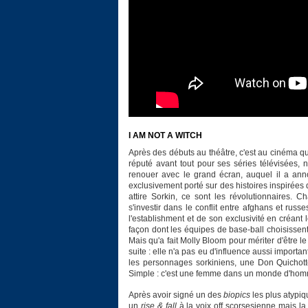
I AM NOT A WITCH
Après des débuts au théâtre, c'est au cinéma qu'
réputé avant tout pour ses séries télévisées
renouer avec le grand écran, auquel il a ann
exclusivement porté sur des histoires inspirées 
attire Sorkin, ce sont les révolutionnaires.
s'investir dans le conflit entre afghans et rus
l'establishment et de son exclusivité en créant
façon dont les équipes de base-ball choisissent 
Mais qu'a fait Molly Bloom pour mériter d'être l
suite : elle n'a pas eu d'influence aussi import
les personnages sorkiniens, une Don Quichotte
Simple : c'est une femme dans un monde d'ho
Après avoir signé un des
biopics
les plus atypiq
un
rise & fall
à la voix off scorsesienne mais l