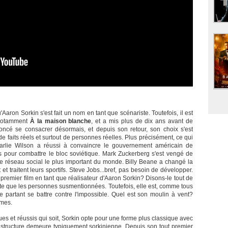
Aaron Sorkin s'est fait un nom en tant que scénariste. Toutefois, il est
, notamment
À la maison blanche
, et a mis plus de dix ans avant de
oncé se consacrer désormais, et depuis son retour, son choix s'est
de faits réels et surtout de personnes réelles. Plus précisément, ce qui
 Charlie Wilson a réussi à convaincre le gouvernement américain de
ses pour combattre le bloc soviétique. Mark Zuckerberg s'est vengé de
 le réseau social le plus important du monde. Billy Beane a changé la
et traitent leurs sportifs. Steve Jobs...bref, pas besoin de développer.
e premier film en tant que réalisateur d'Aaron Sorkin? Disons-le tout de
ante que les personnes susmentionnées. Toutefois, elle est, comme tous
 partant se battre contre l'impossible. Quel est son moulin à vent?
mmes.
ues et réussis qui soit, Sorkin opte pour une forme plus classique avec
a structure demeure typiquement sorkinienne. Depuis son tout premier