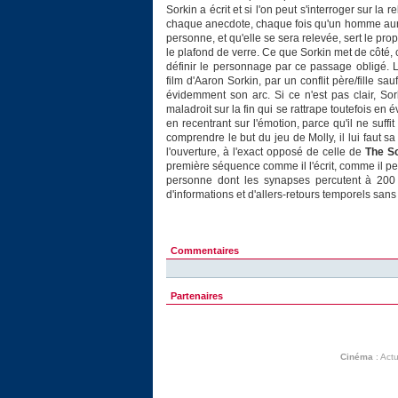
Sorkin a écrit et si l'on peut s'interroger sur la
chaque anecdote, chaque fois qu'un homme aura 
personne, et qu'elle se sera relevée, sert le pro
le plafond de verre. Ce que Sorkin met de côté, 
définir le personnage par ce passage obligé. 
film d'Aaron Sorkin, par un conflit père/fille sau
évidemment son arc. Si ce n'est pas clair, So
maladroit sur la fin qui se rattrape toutefois e
en recentrant sur l'émotion, parce qu'il ne suff
comprendre le but du jeu de Molly, il lui faut sa
l'ouverture, à l'exact opposé de celle de
The S
première séquence comme il l'écrit, comme il p
personne dont les synapses percutent à 200 à
d'informations et d'allers-retours temporels san
Commentaires
Partenaires
Cinéma
:
Actu