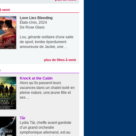
à venir
Love Lies Bleeding
États-Unis, 2024
De
Rose Glass
Lou, gérante solitaire d'une salle
de sport, tombe éperdument
amoureuse de Jackie, une ...
plus de films à venir
e
Knock at the Cabin
Alors qu’ils passent leurs
vacances dans un chalet isolé en
pleine nature, une jeune fille et
ses ...
Tár
Lydia Tár, cheffe avant-gardiste
d’un grand orchestre
symphonique allemand, est au