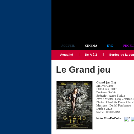
Simplement culte
ACCUEIL
CINÉMA
DVD
PEOPL
Actualité
De A à Z
Sorties de la se
Le Grand jeu
Grand jeu (Le)
Molly's Game
États-Unis, 2017
De
Aaron Sorkin
Scénario :
Aaron Sorkin
Avec :
Michael Cera
,
Jessica C
Photo :
Charlotte Bruus Chris
Musique :
Daniel Pemberton
Durée : 2h22
Sortie : 03/01/2018
Note FilmDeCulte :