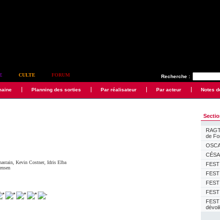
E
CULTE
FORUM
Recherche :
maine
Planning des sorties
Par réalisateur
Par acteur
Notes d
Secti
RAGTI
de F
OSCAR
CÉSAR
hastain
,
Kevin Costner
,
Idris Elba
FESTI
tensen
FESTI
FESTI
FESTI
FEST
dévoi