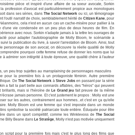
roisième pièce et inspiré d'une affaire de sa soeur avocate, Sorkin
ut, la profession d'avocat est particulièrement propice aux monologues
 soit dans ses séries, dans
The Social Network
ou ici, un témoignage
t l'outil narratif de choix, semblablement hérité de
Citizen Kane
, pour
. Néanmoins, cela n'est en aucun cas un cache-misère pour pallier à la
ue d'une vie condensée en un peu plus de deux heures de film. En
xpérience avec nous. Sorkin n'adapte jamais à la lettre les ouvrages de
acté pour adapter l'autobiographie de Molly Bloom, le scénariste a
ivi la publication du livre, à savoir l'arrestation de Bloom. Ainsi, tout
e personnage de son avocat, on découvre la réelle qualité de Molly
à comprendre pourquoi cette femme refuse de donner les noms que lui
 à admirer son intégrité à toute épreuve, une qualité chère à l'auteur
s, un peu trop sujettes au
mansplaining
de personnages masculins
que pour la première fois à un protagoniste féminin. Autre première
athique. De
The Social Network
à
Steve Jobs
en passant par la série
kin a fait la part belle aux connards affables, des "héros" qui peuvent
 brillants, mais si l'héroïne de
Le Grand jeu
fait preuve de la même
n'écrase jamais personne. Et c'est justement le propos : Molly est une
er sur les autres, contrairement aux hommes...et c'est en ça qu'elle
onnaire. Molly Bloom est une femme qui s'est imposée dans un monde
ins symbolise la société patriarcale toute entière. Éduquée pour être
mière dans un sport compétitif, comme les Winklevoss de
The Social
mme Billy Beane dans
Le Stratège
, Molly n'est pas motivée uniquement
on script pour la première fois mais c'est le plus long des films que