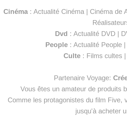
Cinéma
:
Actualité Cinéma
|
Cinéma de A
Réalisateur
Dvd
:
Actualité DVD
|
D
People
:
Actualité People
Culte
:
Films cultes
Partenaire Voyage:
Cré
Vous êtes un amateur de produits
b
Comme les protagonistes du film Five, v
jusqu'à
acheter 