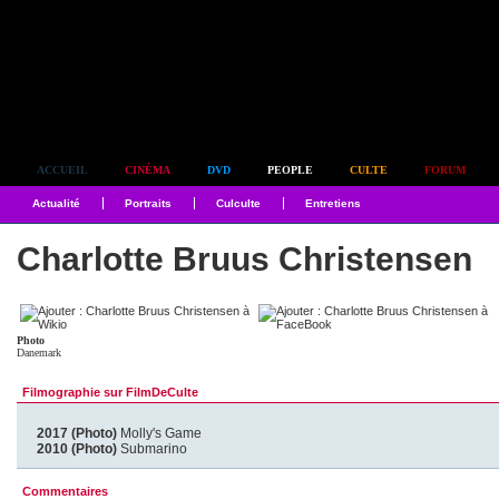
Simplement culte
ACCUEIL
CINÉMA
DVD
PEOPLE
CULTE
FORUM
Actualité
Portraits
Culculte
Entretiens
Charlotte Bruus Christensen
Photo
Danemark
Filmographie sur FilmDeCulte
2017 (Photo)
Molly's Game
2010 (Photo)
Submarino
Commentaires