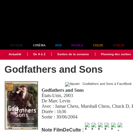
Simplement culte
ACCUEIL
CINÉMA
DVD
PEOPLE
CULTE
FORUM
Actualité
De A à Z
Sorties de la semaine
Planning des sorties
Godfathers and Sons
Godfathers and Sons
États-Unis, 2003
De
Marc Levin
Avec :
Jamar Chess
,
Marshall Chess
,
Chuck D
,
Durée : 1h36
Sortie : 30/06/2004
Note FilmDeCulte :