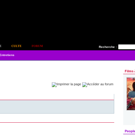
E
CULTE
FORUM
Recherche :
Entretiens
Films 
Peopl