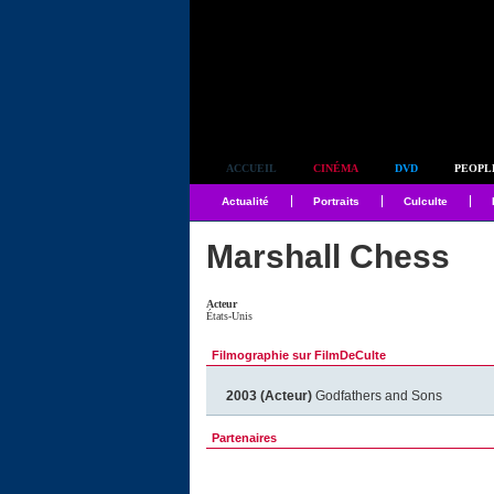
Simplement culte
ACCUEIL
CINÉMA
DVD
PEOPL
Actualité
Portraits
Culculte
Marshall Chess
Acteur
États-Unis
Filmographie sur FilmDeCulte
2003 (Acteur)
Godfathers and Sons
Partenaires