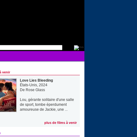
à venir
Love Lies Bleeding
États-Unis, 2024
De
Rose Glass
Lou, gérante solitaire d'une salle
de sport, tombe éperdument
amoureuse de Jackie, une ...
plus de films à venir
e