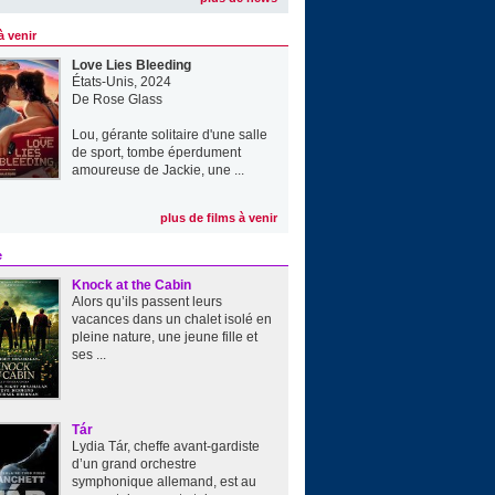
à venir
Love Lies Bleeding
États-Unis, 2024
De
Rose Glass
Lou, gérante solitaire d'une salle
de sport, tombe éperdument
amoureuse de Jackie, une ...
plus de films à venir
e
Knock at the Cabin
Alors qu’ils passent leurs
vacances dans un chalet isolé en
pleine nature, une jeune fille et
ses ...
Tár
Lydia Tár, cheffe avant-gardiste
d’un grand orchestre
symphonique allemand, est au