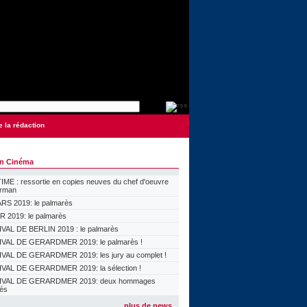
e la rédaction
on Cinéma
ME : ressortie en copies neuves du chef d'oeuvre
orman
S 2019: le palmarès
 2019: le palmarès
VAL DE BERLIN 2019 : le palmarès
VAL DE GERARDMER 2019: le palmarès !
VAL DE GERARDMER 2019: les jury au complet !
VAL DE GERARDMER 2019: la sélection !
IVAL DE GERARDMER 2019: deux hommages
lés
plus de news