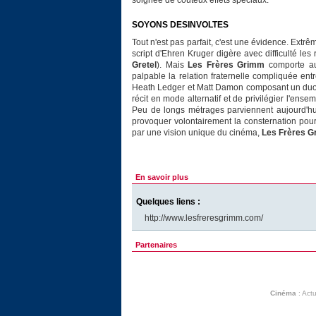
soignée de coûteux effets spéciaux.
SOYONS DESINVOLTES
Tout n'est pas parfait, c'est une évidence. Extrê
script d'Ehren Kruger digère avec difficulté les
Gretel
). Mais
Les Frères Grimm
comporte au
palpable la relation fraternelle compliquée entre
Heath Ledger et Matt Damon composant un duo 
récit en mode alternatif et de privilégier l'ense
Peu de longs métrages parviennent aujourd'hui 
provoquer volontairement la consternation pour
par une vision unique du cinéma,
Les Frères 
En savoir plus
Quelques liens :
http://www.lesfreresgrimm.com/
Partenaires
Cinéma
:
Actu