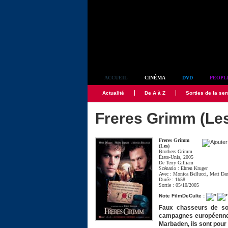
Simplement culte
ACCUEIL
CINÉMA
DVD
PEOPL
Actualité
De A à Z
Sorties de la se
Freres Grimm (Le
Freres Grimm
(Les)
Brothers Grimm
États-Unis, 2005
De
Terry Gilliam
Scénario :
Ehren Kruger
Avec :
Monica Bellucci
,
Matt D
Durée : 1h58
Sortie : 05/10/2005
Note FilmDeCulte :
Faux chasseurs de sor
campagnes européennes
Marbaden, ils sont pour 