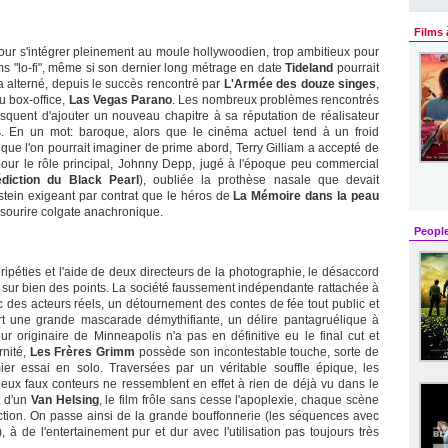
Films 
pour s'intégrer pleinement au moule hollywoodien, trop ambitieux pour
lms "lo-fi", même si son dernier long métrage en date
Tideland
pourrait
a alterné, depuis le succès rencontré par
L'Armée des douze singes
,
u box-office,
Las Vegas Parano
. Les nombreux problèmes rencontrés
isquent d'ajouter un nouveau chapitre à sa réputation de réalisateur
s. En un mot: baroque, alors que le cinéma actuel tend à un froid
 que l'on pourrait imaginer de prime abord, Terry Gilliam a accepté de
our le rôle principal, Johnny Depp, jugé à l'époque peu commercial
édiction du Black Pearl
), oubliée la prothèse nasale que devait
nstein exigeant par contrat que le héros de
La Mémoire dans la peau
t sourire colgate anachronique.
Peopl
ipéties et l'aide de deux directeurs de la photographie, le désaccord
sur bien des points. La société faussement indépendante rattachée à
 des acteurs réels, un détournement des contes de fée tout public et
fert une grande mascarade démythifiante, un délire pantagruélique à
ur originaire de Minneapolis n'a pas en définitive eu le final cut et
rnité,
Les Frères Grimm
possède son incontestable touche, sorte de
ier essai en solo. Traversées par un véritable souffle épique, les
ux faux conteurs ne ressemblent en effet à rien de déjà vu dans le
t d'un
Van Helsing
, le film frôle sans cesse l'apoplexie, chaque scène
ction. On passe ainsi de la grande bouffonnerie (les séquences avec
 à de l'entertainement pur et dur avec l'utilisation pas toujours très