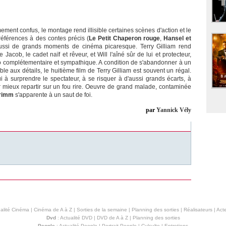
mement confus, le montage rend illisible certaines scènes d'action et le
 références à des contes précis (
Le Petit Chaperon rouge
,
Hansel et
ssi de grands moments de cinéma picaresque. Terry Gilliam rend
 Jacob, le cadet naïf et rêveur, et Will l'aîné sûr de lui et protecteur,
complétementaire et sympathique. A condition de s'abandonner à un
mble aux détails, le huitième film de Terry Gilliam est souvent un régal.
à surprendre le spectateur, à se risquer à d'aussi grands écarts, à
 mieux repartir sur un fou rire. Oeuvre de grand malade, contaminée
Grimm
s'apparente à un saut de foi.
par
Yannick Vély
alité Cinéma
|
Cinéma de A à Z
|
Sorties de la semaine
|
Planning des sorties
|
Réalisateurs
|
Acte
Dvd
:
Actualité DVD
|
DVD de A à Z
|
Planning des sorties
People
:
Actualité People
|
Portrait People
|
Culculte
|
Entretiens