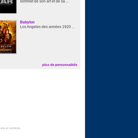
sommet de son art et de sa ...
Babylon
Los Angeles des années 1920 ...
plus de personnalités
urs et actrices