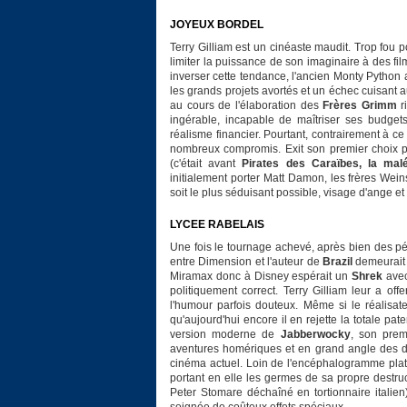
JOYEUX BORDEL
Terry Gilliam est un cinéaste maudit. Trop fou 
limiter la puissance de son imaginaire à des fi
inverser cette tendance, l'ancien Monty Python 
les grands projets avortés et un échec cuisant a
au cours de l'élaboration des
Frères Grimm
r
ingérable, incapable de maîtriser ses budget
réalisme financier. Pourtant, contrairement à ce
nombreux compromis. Exit son premier choix p
(c'était avant
Pirates des Caraïbes, la mal
initialement porter Matt Damon, les frères Wei
soit le plus séduisant possible, visage d'ange e
LYCEE RABELAIS
Une fois le tournage achevé, après bien des pér
entre Dimension et l'auteur de
Brazil
demeurait 
Miramax donc à Disney espérait un
Shrek
avec
politiquement correct. Terry Gilliam leur a of
l'humour parfois douteux. Même si le réalisate
qu'aujourd'hui encore il en rejette la totale pate
version moderne de
Jabberwocky
, son prem
aventures homériques et en grand angle des de
cinéma actuel. Loin de l'encéphalogramme pla
portant en elle les germes de sa propre destru
Peter Stomare déchaîné en tortionnaire italien),