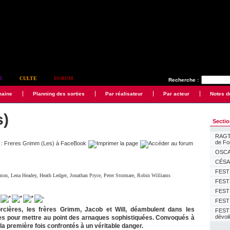
E
CULTE
FORUM
Recherche :
maine
Planning des sorties
Par réalisateur
Par acteur
Notes d
s)
Secti
RAGTI
de F
OSCAR
CÉSAR
FESTI
amon
,
Lena Headey
,
Heath Ledger
,
Jonathan Pryce
,
Peter Stormare
,
Robin Williams
FESTI
FESTI
FESTI
cières, les frères Grimm, Jacob et Will, déambulent dans les
FEST
dévoi
 pour mettre au point des arnaques sophistiquées. Convoqués à
la première fois confrontés à un véritable danger.