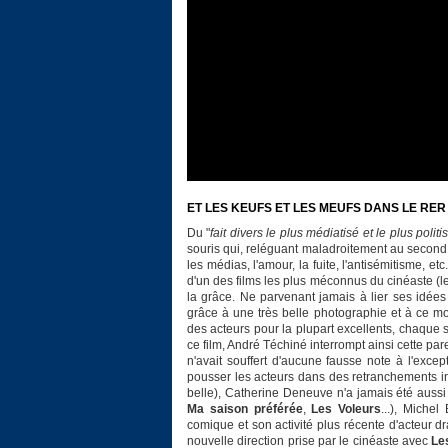
ET LES KEUFS ET LES MEUFS DANS LE RER
Du "
fait divers le plus médiatisé et le plus poli
souris qui, reléguant maladroitement au second pl
les médias, l'amour, la fuite, l'antisémitisme, 
d'un des films les plus méconnus du cinéaste (
la grâce. Ne parvenant jamais à lier ses idée
grâce à une très belle photographie et à ce m
des acteurs pour la plupart excellents, chaque 
ce film, André Téchiné interrompt ainsi cette p
n'avait souffert d'aucune fausse note à l'exc
pousser les acteurs dans des retranchements in
belle), Catherine Deneuve n'a jamais été aussi 
Ma saison préférée
,
Les Voleurs
...), Miche
comique et son activité plus récente d'acteur dr
nouvelle direction prise par le cinéaste avec
Le