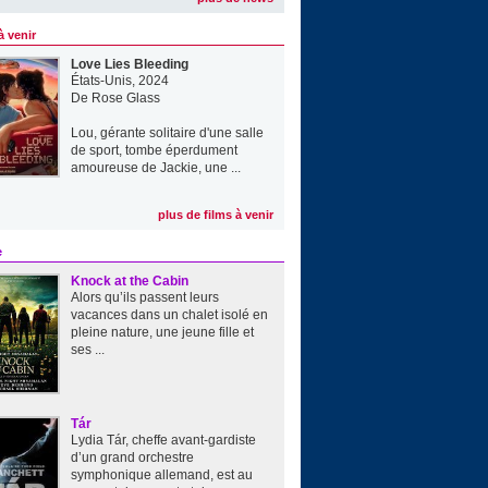
à venir
Love Lies Bleeding
États-Unis, 2024
De
Rose Glass
Lou, gérante solitaire d'une salle
de sport, tombe éperdument
amoureuse de Jackie, une ...
plus de films à venir
e
Knock at the Cabin
Alors qu’ils passent leurs
vacances dans un chalet isolé en
pleine nature, une jeune fille et
ses ...
Tár
Lydia Tár, cheffe avant-gardiste
d’un grand orchestre
symphonique allemand, est au