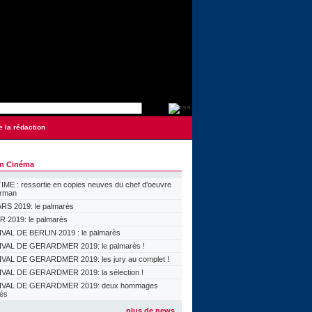
e la rédaction
on Cinéma
ME : ressortie en copies neuves du chef d'oeuvre
orman
S 2019: le palmarès
 2019: le palmarès
VAL DE BERLIN 2019 : le palmarès
VAL DE GERARDMER 2019: le palmarès !
VAL DE GERARDMER 2019: les jury au complet !
VAL DE GERARDMER 2019: la sélection !
IVAL DE GERARDMER 2019: deux hommages
lés
plus de news