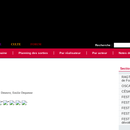
E
CULTE
FORUM
Recherche :
maine
Planning des sorties
Par réalisateur
Par acteur
Notes d
Secti
RAGTI
de F
OSCAR
CÉSAR
e Deneuve
,
Emilie Dequenne
FESTI
FESTI
FESTI
FESTI
FEST
dévoi