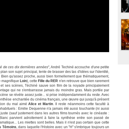
tisé de ces dix dernières années
", André Techiné accouche d'une petite
an son sujet principal, tente de brasser des tas d'idées sur l'identité,
etc. Bien qu'assez proche, aussi bien formellement que thématiquement,
le magnifique
Loin
), cette
Fille du RER
n'en retrouve que bien rarement
s et ses scènes, Téchiné sauve son film de la noyade principalement
ontage qui ne s'embarrasse jamais du moindre gras. Mais portée par
scène se révèle assez juste... si prise indépendamment du reste. Avec
arenthèse enchantée du cinéma français, une œuvre qui jusqu'à présent
eption du mal aimé
Alice et Martin
. Il reste néanmoins cette faculté à
habituels : Emilie Dequenne n'a jamais été aussi touchante (ni aussi
juste (sauf justement dans les autres films tournés avec le cinéaste :
l Blanc parvient adroitement à faire la synthèse entre son passé de
amatique... Les miettes sont belles. Mais il n'est pas certain que cette
s Témoins
, dans laquelle l'Histoire avec un "H" s'imbrique toujours un