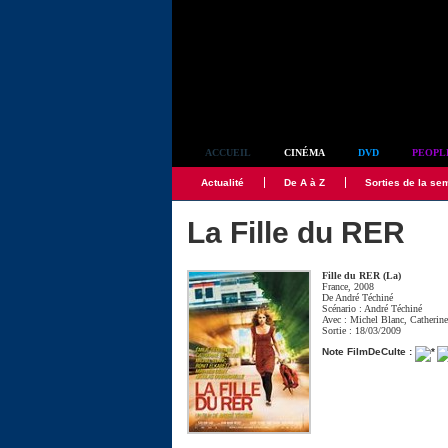
Simplement culte
ACCUEIL
CINÉMA
DVD
PEOPL
Actualité
De A à Z
Sorties de la se
La Fille du RER
Fille du RER (La)
France, 2008
De
André Téchiné
Scénario :
André Téchiné
Avec :
Michel Blanc
,
Catherin
Sortie : 18/03/2009
Note FilmDeCulte :