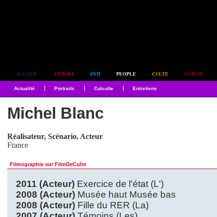
Simplement culte
ACCUEIL
CINÉMA
DVD
PEOPLE
CULTE
FORUM
Actualité
Portraits
Culculte
Entretiens
Michel Blanc
Réalisateur, Scénario, Acteur
France
Filmographie sur FilmDeCulte
2011 (Acteur)
Exercice de l'état (L')
2008 (Acteur)
Musée haut Musée bas
2008 (Acteur)
Fille du RER (La)
2007 (Acteur)
Témoins (Les)