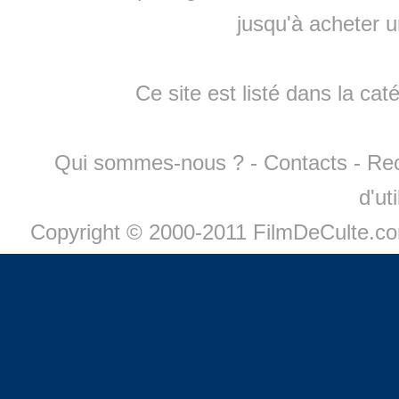
jusqu'à
acheter 
Ce site est listé dans la cat
Qui sommes-nous ?
-
Contacts
-
Re
d'ut
Copyright © 2000-2011 FilmDeCulte.c