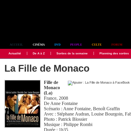
Simplement culte
ACCUEIL
CINÉMA
DVD
PEOPLE
CULTE
FORUM
Actualité
De A à Z
Sorties de la semaine
Planning des sorties
La Fille de Monaco
Fille de
Monaco
(La)
France, 2008
De
Anne Fontaine
Scénario :
Anne Fontaine
,
Benoît Graffin
Avec :
Stéphane Audran
,
Louise Bourgoin
,
Fab
Photo :
Patrick Blossier
Musique :
Philippe Rombi
Durée : 1h35