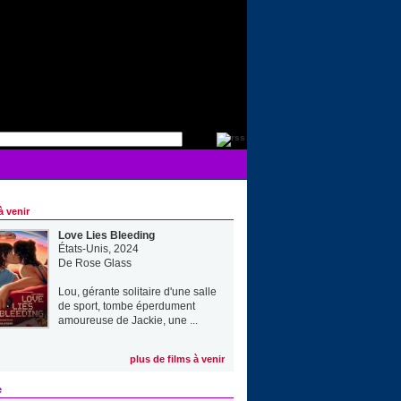
à venir
Love Lies Bleeding
États-Unis, 2024
De
Rose Glass
Lou, gérante solitaire d'une salle
de sport, tombe éperdument
amoureuse de Jackie, une ...
plus de films à venir
e