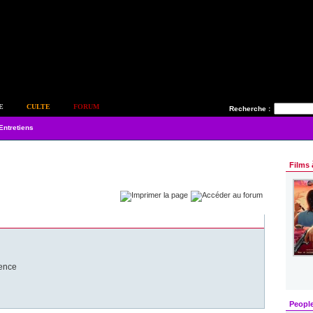
E
CULTE
FORUM
Recherche :
Entretiens
Films 
lence
Peopl