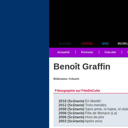
Simplement culte
ACCUEIL
CINÉMA
DVD
PEOPL
Actualité
Portraits
Culculte
Benoît Graffin
Réalisateur, Scénario
Filmographie sur FilmDeCulte
2018 (Scénario)
En liberté!
2012 (Scénario)
Trois mondes
2008 (Scénario)
Sans arme, ni haine, ni vio
2008 (Scénario)
Fille de Monaco (La)
2006 (Scénario)
Hors de prix
2003 (Scénario)
Après vous