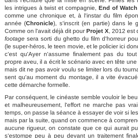
dans l'écriture que la mise en scène. Finies les h
les intrigues à twist et compagnie,
End of Watch
comme une chronique et, à l'instar du film épony
année (
Chronicle
), s'inscrit (en partie) dans l
Comme on l'avait déjà dit pour
Projet X
, 2012 est
footage
sera sorti du ghetto du film d'horreur pou
(le super-héros, le teen movie, et le policier ici d
c'est qu'Ayer n'assume finalement pas du tout 
propre aveu, il a écrit le scénario avec en tête u
mais dit ne pas avoir voulu se limiter lors du tourn
sent qu'au moment du montage, il a vite évacué t
cette démarche formelle.
Par conséquent, le cinéaste semble vouloir le beur
et malheureusement, l'effort ne marche pas vra
temps, on passe la séance à essayer de voir si les
mais par la suite, quand on commence à compren
aucune rigueur, on constate que ce qui aurait pu fa
s'estompe peu à peu devant un traitement fina