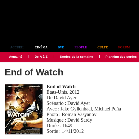
Simplement culte
ACCUEIL
CINÉMA
DVD
PEOPLE
CULTE
FORUM
Actualité
De A à Z
Sorties de la semaine
Planning des sorties
End of Watch
End of Watch
États-Unis, 2012
De
David Ayer
Scénario :
David Ayer
Avec :
Jake Gyllenhaal
,
Michael Peña
Photo :
Roman Vasyanov
Musique :
David Sardy
Durée : 1h49
Sortie : 14/11/2012