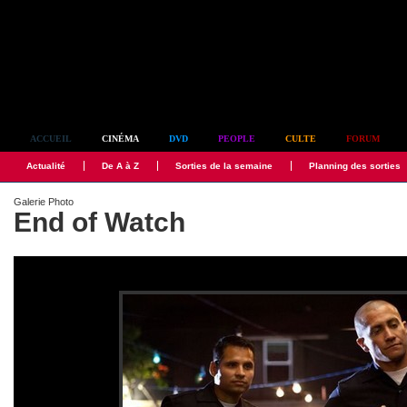
Simplement culte
ACCUEIL
CINÉMA
DVD
PEOPLE
CULTE
FORUM
Actualité
De A à Z
Sorties de la semaine
Planning des sorties
Galerie Photo
End of Watch