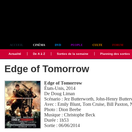
Simplement culte
ACCUEIL
CINÉMA
DVD
PEOPLE
CULTE
FORUM
Actualité
De A à Z
Sorties de la semaine
Planning des sorties
Edge of Tomorrow
Edge of Tomorrow
États-Unis, 2014
De
Doug Liman
Scénario :
Jez Butterworth
,
John-Henry Butter
Avec :
Emily Blunt
,
Tom Cruise
,
Bill Paxton
,
Photo :
Dion Beebe
Musique :
Christophe Beck
Durée : 1h53
Sortie : 06/06/2014