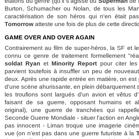
étalons du genre (qu'il s'agisse du
Superman
de 
Burton, Schumacher ou Nolan, de tous les Marvel.
caractérisation de son héros qui n'en était pa
Tomorrow
atteste une fois de plus de cette directi
GAME OVER AND OVER AGAIN
Contrairement au film de super-héros, la SF et le
connu ce genre de traitement formellement "réal
soldat Ryan
et
Minority Report
pour citer les
parvient toutefois à insuffler un peu de nouvea
deux. Après une rapide entrée en matière, on est p
d'une scène ahurissante, en plein débarquement su
les troufions sont largués d'un avion et vêtus
faisant de sa guerre, opposant humains et al
original), une guerre de tranchées qui rappell
Seconde Guerre Mondiale - situer l'action en Angle
pas innocent - Liman troque une imagerie ciné
vue (on n'est pas dans une guerre futuriste à la