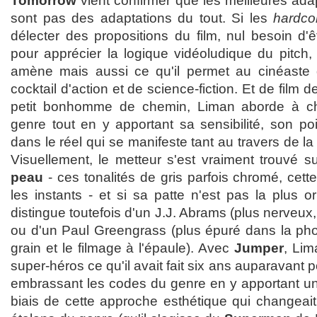
Tomorrow
vient confirmer que les meilleures ada
sont pas des adaptations du tout. Si les
hardco
délecter des propositions du film, nul besoin d
pour apprécier la logique vidéoludique du pitch, le
amène mais aussi ce qu'il permet au cinéaste 
cocktail d'action et de science-fiction. Et de film 
petit bonhomme de chemin, Liman aborde à c
genre tout en y apportant sa sensibilité, son po
dans le réel qui se manifeste tant au travers de l
Visuellement, le metteur s'est vraiment trouvé s
peau
- ces tonalités de gris parfois chromé, cet
les instants - et si sa patte n'est pas la plus o
distingue toutefois d'un J.J. Abrams (plus nerveux, 
ou d'un Paul Greengrass (plus épuré dans la phot
grain et le filmage à l'épaule). Avec
Jumper
, Lim
super-héros ce qu'il avait fait six ans auparavant p
embrassant les codes du genre en y apportant un 
biais de cette approche esthétique qui changeait