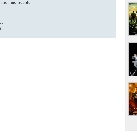
ous dans les bois
nd
)