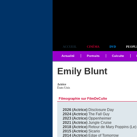
Simplement culte
ACCUEIL
CINÉMA
DVD
PEOPL
Actualité
Portraits
Culculte
Emily Blunt
Actrice
États-Unis
Filmographie sur FilmDeCulte
2026 (Actrice)
Disclosure Day
2024 (Actrice)
The Fall Guy
2023 (Actrice)
Oppenheimer
2021 (Actrice)
Jungle Cruise
2018 (Actrice)
Retour de Mary Poppins (Le)
2015 (Actrice)
Sicario
2014 (Actrice)
Edge of Tomorrow