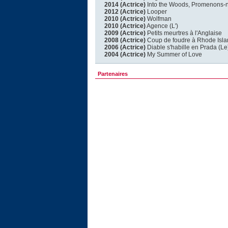
2014 (Actrice)
Into the Woods, Promenons-n
2012 (Actrice)
Looper
2010 (Actrice)
Wolfman
2010 (Actrice)
Agence (L')
2009 (Actrice)
Petits meurtres à l'Anglaise
2008 (Actrice)
Coup de foudre à Rhode Isla
2006 (Actrice)
Diable s'habille en Prada (Le
2004 (Actrice)
My Summer of Love
Partenaires