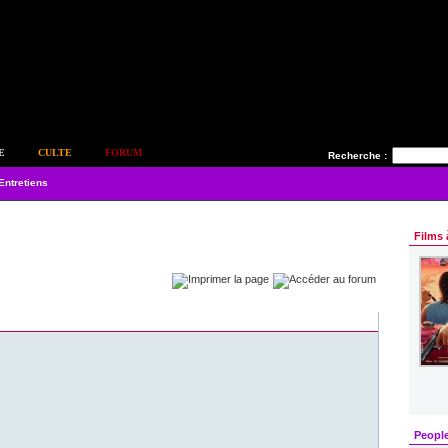
E
CULTE
FORUM
Recherche :
Entretiens
Films 
Peopl