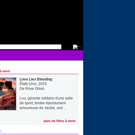
à venir
Love Lies Bleeding
États-Unis, 2024
De
Rose Glass
Lou, gérante solitaire d'une salle
de sport, tombe éperdument
amoureuse de Jackie, une ...
plus de films à venir
e