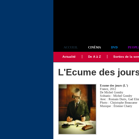
Simplement culte
ACCUEIL
CINÉMA
DVD
PEOPL
Actualité
De A à Z
Sorties de la se
L'Ecume des jour
Ecume des jours (L')
France, 2012
De
Michel Gondry
Scénario :
Michel Gondry
Avec :
Romain Duris
,
Gad Elm
Photo :
Christophe Beaucarne
Musique :
Étienne Charry