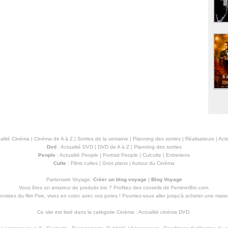
alité Cinéma
|
Cinéma de A à Z
|
Sorties de la semaine
|
Planning des sorties
|
Réalisateurs
|
Acte
Dvd
:
Actualité DVD
|
DVD de A à Z
|
Planning des sorties
People
:
Actualité People
|
Portrait People
|
Culculte
|
Entretiens
Culte
:
Films cultes
|
Gros plans
|
Autour du Cinéma
Partenaire Voyage:
Créer un blog voyage
|
Blog Voyage
Vous êtes un amateur de produits
bio
? Profitez des conseils de FemininBio.com.
istes du film Five, vivez en coloc avec vos potes ! Pourriez-vous aller jusqu'à
acheter une mais
Ce site est listé dans la catégorie
Cinéma
:
Actualité cinéma DVD
.