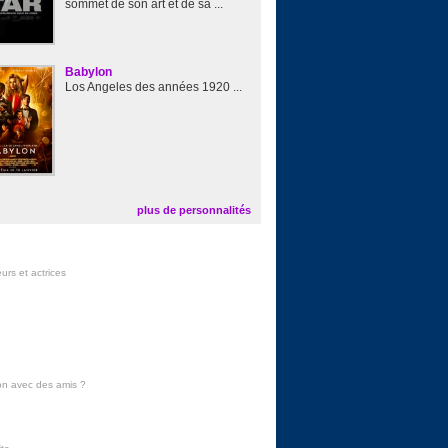
sommet de son art et de sa ...
Babylon
Los Angeles des années 1920 ...
plus de personnalités
urs et actrices
on avec des amis
?