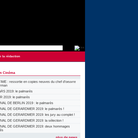
e la rédaction
on Cinéma
ME : ressortie en copies neuves du chef d'oeuvre
orman
S 2019: le palmarès
 2019: le palmarès
VAL DE BERLIN 2019 : le palmarès
VAL DE GERARDMER 2019: le palmarès !
VAL DE GERARDMER 2019: les jury au complet !
VAL DE GERARDMER 2019: la sélection !
IVAL DE GERARDMER 2019: deux hommages
lés
plus de news