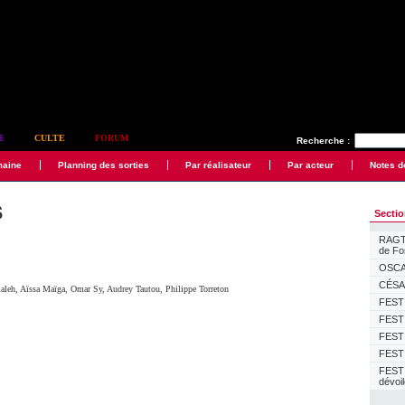
E
CULTE
FORUM
Recherche :
maine
Planning des sorties
Par réalisateur
Par acteur
Notes d
s
Secti
RAGTI
de F
OSCAR
CÉSAR
aleh
,
Aïssa Maïga
,
Omar Sy
,
Audrey Tautou
,
Philippe Torreton
FESTI
FESTI
FESTI
FESTI
FEST
dévoi