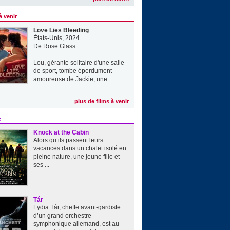
à venir
Love Lies Bleeding
États-Unis, 2024
De
Rose Glass
Lou, gérante solitaire d'une salle
de sport, tombe éperdument
amoureuse de Jackie, une ...
plus de films à venir
e
Knock at the Cabin
Alors qu’ils passent leurs
vacances dans un chalet isolé en
pleine nature, une jeune fille et
ses ...
Tár
Lydia Tár, cheffe avant-gardiste
d’un grand orchestre
symphonique allemand, est au