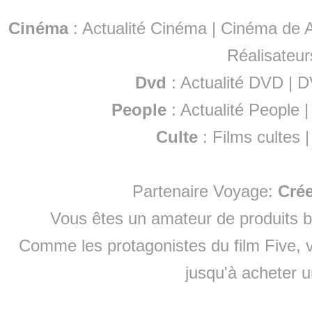
Cinéma
:
Actualité Cinéma
|
Cinéma de A
Réalisateur
Dvd
:
Actualité DVD
|
D
People
:
Actualité People
Culte
:
Films cultes
Partenaire Voyage:
Cré
Vous êtes un amateur de produits
b
Comme les protagonistes du film Five, v
jusqu'à
acheter 