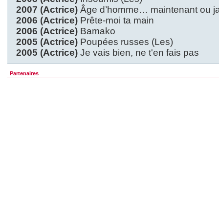
2007 (Actrice)
Âge d’homme… maintenant ou jam
2006 (Actrice)
Prête-moi ta main
2006 (Actrice)
Bamako
2005 (Actrice)
Poupées russes (Les)
2005 (Actrice)
Je vais bien, ne t'en fais pas
Partenaires