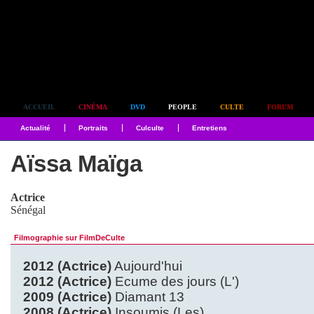
Simplement culte
ACCUEIL
CINÉMA
DVD
PEOPLE
CULTE
FORUM
Actualité
Portraits
Culculte
Entretiens
Aïssa Maïga
Actrice
Sénégal
Filmographie sur FilmDeCulte
2012 (Actrice)
Aujourd'hui
2012 (Actrice)
Ecume des jours (L')
2009 (Actrice)
Diamant 13
2008 (Actrice)
Insoumis (Les)