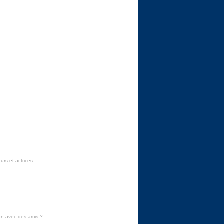
urs et actrices
on avec des amis
?