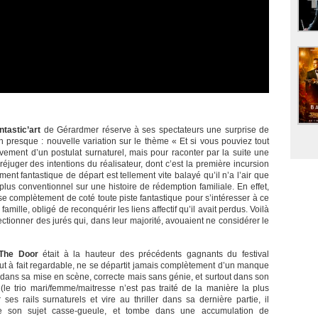
ntastic’art
de Gérardmer réserve à ses spectateurs une surprise de
nfin presque : nouvelle variation sur le thème « Et si vous pouviez tout
ivement d’un postulat surnaturel, mais pour raconter par la suite une
préjuger des intentions du réalisateur, dont c’est la première incursion
nt fantastique de départ est tellement vite balayé qu’il n’a l’air que
plus conventionnel sur une histoire de rédemption familiale. En effet,
se complètement de coté toute piste fantastique pour s’intéresser à ce
ille, obligé de reconquérir les liens affectif qu’il avait perdus. Voilà
lectionner des jurés qui, dans leur majorité, avouaient ne considérer le
The Door
était à la hauteur des précédents gagnants du festival
 tout à fait regardable, ne se départit jamais complètement d’un manque
s dans sa mise en scène, correcte mais sans génie, et surtout dans son
le trio mari/femme/maitresse n’est pas traité de la manière la plus
 ses rails surnaturels et vire au thriller dans sa dernière partie, il
 son sujet casse-gueule, et tombe dans une accumulation de