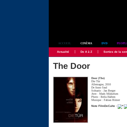
Simplement culte
ACCUEIL
CINÉMA
DVD
PEOPL
Actualité
De A à Z
Sorties de la se
The Door
Door (The)
Die Tür
Allemagne, 2010
De
Anno Saul
Scénario :
Jan Berger
Avec :
Mads Mikkelsen
Photo :
Bella Halben
Musique :
Fabian Römer
Note FilmDeCulte :