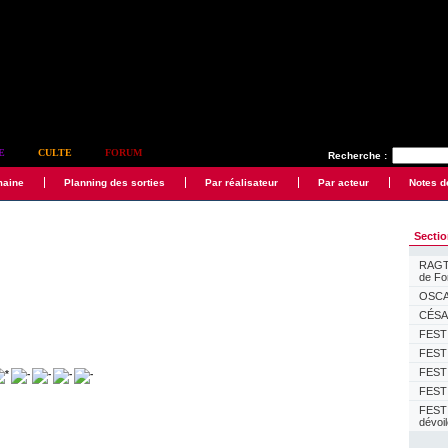
E
CULTE
FORUM
Recherche :
maine
Planning des sorties
Par réalisateur
Par acteur
Notes d
Secti
RAGTI
de F
OSCAR
CÉSAR
FESTI
FESTI
FESTI
FESTI
FEST
dévoi