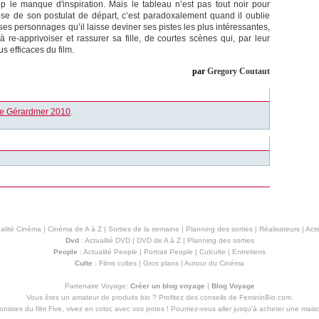
op le manque d'inspiration. Mais le tableau n’est pas tout noir pour
chose de son postulat de départ, c’est paradoxalement quand il oublie
es personnages qu’il laisse deviner ses pistes les plus intéressantes,
-apprivoiser et rassurer sa fille, de courtes scènes qui, par leur
us efficaces du film.
par
Gregory Coutaut
de Gérardmer 2010
.
alité Cinéma
|
Cinéma de A à Z
|
Sorties de la semaine
|
Planning des sorties
|
Réalisateurs
|
Acte
Dvd
:
Actualité DVD
|
DVD de A à Z
|
Planning des sorties
People
:
Actualité People
|
Portrait People
|
Culculte
|
Entretiens
Culte
:
Films cultes
|
Gros plans
|
Autour du Cinéma
Partenaire Voyage:
Créer un blog voyage
|
Blog Voyage
Vous êtes un amateur de produits
bio
? Profitez des conseils de FemininBio.com.
istes du film Five, vivez en coloc avec vos potes ! Pourriez-vous aller jusqu'à
acheter une mais