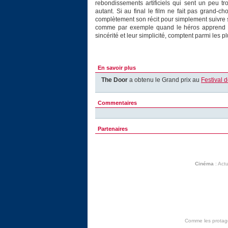
rebondissements artificiels qui sent un peu tr
autant. Si au final le film ne fait pas grand-
complètement son récit pour simplement suivre s
comme par exemple quand le héros apprend à re
sincérité et leur simplicité, comptent parmi les pl
En savoir plus
The Door
a obtenu le Grand prix au
Festival 
Commentaires
Partenaires
Cinéma
:
Actu
Comme les protagon