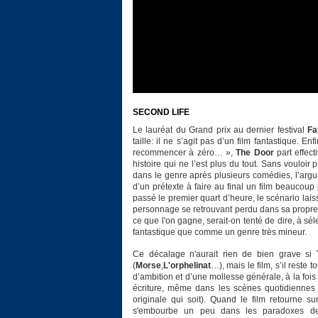
SECOND LIFE
Le lauréat du Grand prix au dernier festival
Fa
taille: il ne s’agit pas d’un film fantastique. E
recommencer à zéro… »,
The Door
part effect
histoire qui ne l’est plus du tout. Sans vouloir 
dans le genre après plusieurs comédies, l’argume
d’un prétexte à faire au final un film beaucoup 
passé le premier quart d’heure, le scénario lais
personnage se retrouvant perdu dans sa propre fam
ce que l'on gagne, serait-on tenté de dire, à sé
fantastique que comme un genre très mineur.
Ce décalage n'aurait rien de bien grave si
(
Morse
,
L'orphelinat
…), mais le film, s’il reste
d’ambition et d’une mollesse générale, à la foi
écriture, même dans les scènes quotidiennes (
originale qui soit). Quand le film retourne sur
s'embourbe un peu dans les paradoxes de