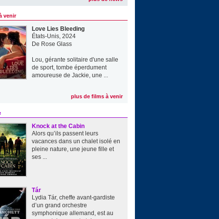
à venir
Love Lies Bleeding
États-Unis, 2024
De
Rose Glass
Lou, gérante solitaire d'une salle
de sport, tombe éperdument
amoureuse de Jackie, une ...
plus de films à venir
e
Knock at the Cabin
Alors qu’ils passent leurs
vacances dans un chalet isolé en
pleine nature, une jeune fille et
ses ...
Tár
Lydia Tár, cheffe avant-gardiste
d’un grand orchestre
symphonique allemand, est au