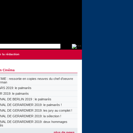
e la rédaction
on Cinéma
ME : ressortie en copies neuves du chef d'oeuvre
orman
S 2019: le palmarès
 2019: le palmarès
VAL DE BERLIN 2019 : le palmarès
VAL DE GERARDMER 2019: le palmarès !
VAL DE GERARDMER 2019: les jury au complet !
VAL DE GERARDMER 2019: la sélection !
IVAL DE GERARDMER 2019: deux hommages
lés
plus de news