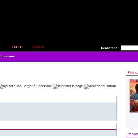
E
CULTE
FORUM
Recherche :
Entretiens
Films 
Peopl