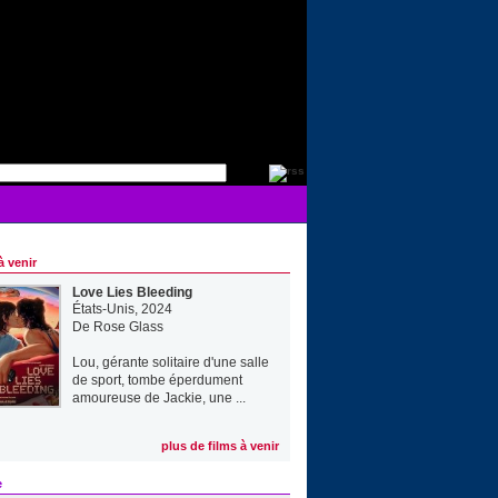
à venir
Love Lies Bleeding
États-Unis, 2024
De
Rose Glass
Lou, gérante solitaire d'une salle
de sport, tombe éperdument
amoureuse de Jackie, une ...
plus de films à venir
e