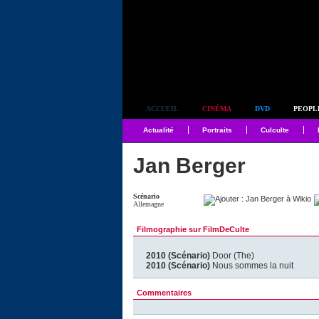
Simplement culte
ACCUEIL
CINÉMA
DVD
PEOPL
Actualité
Portraits
Culculte
Jan Berger
Scénario
Allemagne
Filmographie sur FilmDeCulte
2010 (Scénario)
Door (The)
2010 (Scénario)
Nous sommes la nuit
Commentaires