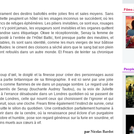
Films 
ment des destins ballottés entre jolies fins et sales moyens. Sans
ette peuplent un hôtel où les visages inconnus se succèdent, où les
ncs de refuges éphémères. Les piliers invisibles, ce sont eux, rouages
r n’y point jamais, les voyageurs sont invisibles et les organes quittent
ndise sans étiquetage. Okwe le réceptionniste, Senay la femme de
posté à l’entrée de l’Hôtel Baltic, font presque partie des meubles, et
ables, ils sont sans identité, comme les murs vierges de leur bâtisse
luides: le ciment des cloisons a séché alors que le sang bat son plein
t refoulés dans un autre monde. Et Frears de teinter sa chronique
Peopl
oup d’œil, le doigté et la finesse pour créer des personnages aussi
 partie britannique de sa filmographie. Il est ici servi par une jolie
es comme flammes de vie dans un paysage sombre. Le regard usé de
 serrés de Senay (touchante Audrey Tautou), ou la voix de Juliette
à l’errance désabusée dans un Londres quotidien où se passent de
de Londres, celle qui nourrit ceux qui choisissent de l’ignorer et qui
ruit, sous une cloche. Frears filme également l’instinct de survie, celui
uitte le sillon du quotidien. Une contradiction parfaitement humaine à
eurir dans de la cendre, où la renaissance peut éclore d’un purgatoire
sobre et humble, pose son regard généreux sur la furie en sourdine, et
oins muets aux cœurs à vif.
par
Nicolas Bardot