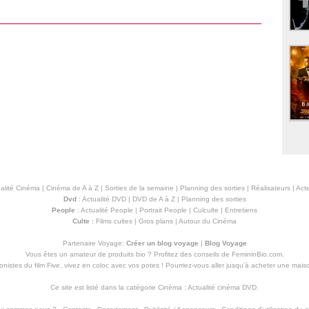
alité Cinéma
|
Cinéma de A à Z
|
Sorties de la semaine
|
Planning des sorties
|
Réalisateurs
|
Acte
Dvd
:
Actualité DVD
|
DVD de A à Z
|
Planning des sorties
People
:
Actualité People
|
Portrait People
|
Culculte
|
Entretiens
Culte
:
Films cultes
|
Gros plans
|
Autour du Cinéma
Partenaire Voyage:
Créer un blog voyage
|
Blog Voyage
Vous êtes un amateur de produits
bio
? Profitez des conseils de FemininBio.com.
istes du film Five, vivez en coloc avec vos potes ! Pourriez-vous aller jusqu'à
acheter une mais
Ce site est listé dans la catégorie
Cinéma
:
Actualité cinéma DVD
.