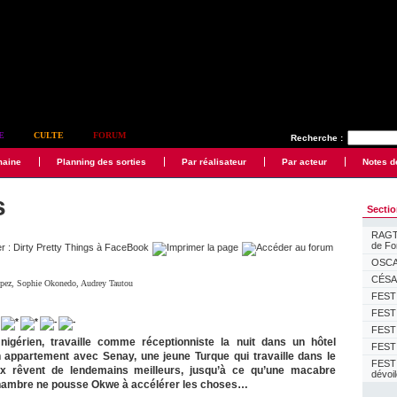
E
CULTE
FORUM
Recherche :
maine
Planning des sorties
Par réalisateur
Par acteur
Notes d
s
Secti
RAGTI
de F
OSCAR
CÉSAR
opez
,
Sophie Okonedo
,
Audrey Tautou
FESTI
FESTI
FESTI
nigérien, travaille comme réceptionniste la nuit dans un hôtel
FESTI
un appartement avec Senay, une jeune Turque qui travaille dans le
FEST
x rêvent de lendemains meilleurs, jusqu’à ce qu’une macabre
dévoi
hambre ne pousse Okwe à accélérer les choses…