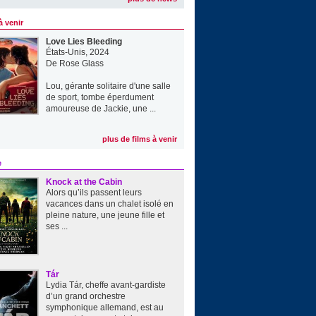
à venir
Love Lies Bleeding
États-Unis, 2024
De
Rose Glass
Lou, gérante solitaire d'une salle
de sport, tombe éperdument
amoureuse de Jackie, une ...
plus de films à venir
e
Knock at the Cabin
Alors qu’ils passent leurs
vacances dans un chalet isolé en
pleine nature, une jeune fille et
ses ...
Tár
Lydia Tár, cheffe avant-gardiste
d’un grand orchestre
symphonique allemand, est au