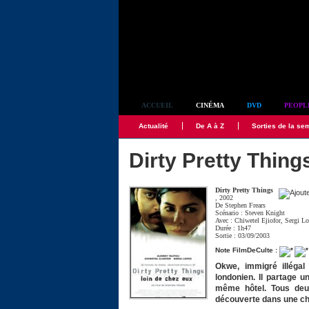
Simplement culte
ACCUEIL
CINÉMA
DVD
PEOPL
Actualité
De A à Z
Sorties de la se
Dirty Pretty Thing
Dirty Pretty Things
, 2002
De
Stephen Frears
Scénario :
Steven Knight
Avec :
Chiwetel Ejiofor
,
Sergi L
Durée : 1h47
Sortie : 03/09/2003
Note FilmDeCulte :
Okwe, immigré illégal 
londonien. Il partage 
même hôtel. Tous deu
découverte dans une c