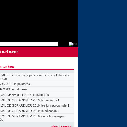
e la rédaction
on Cinéma
ME : ressortie en copies neuves du chef d'oeuvre
orman
S 2019: le palmarès
 2019: le palmarès
VAL DE BERLIN 2019 : le palmarès
VAL DE GERARDMER 2019: le palmarès !
VAL DE GERARDMER 2019: les jury au complet !
VAL DE GERARDMER 2019: la sélection !
IVAL DE GERARDMER 2019: deux hommages
lés
plus de news