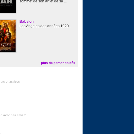
sommet de son art et de sa ...
Babylon
Los Angeles des années 1920 ...
plus de personnalités
urs et actrices
on avec des amis
?