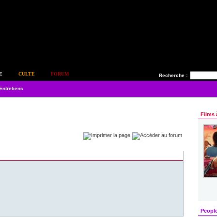
E
CULTE
FORUM
Recherche :
Entretiens
Films 
Peopl