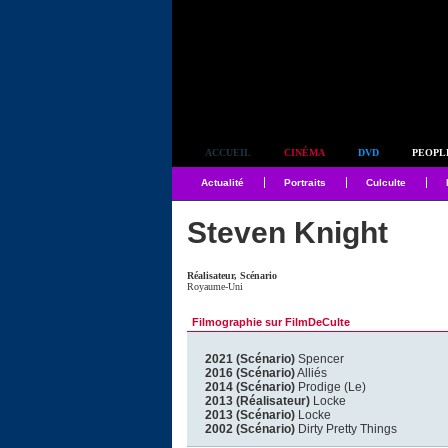
Simplement culte
ACCUEIL
CINÉMA
DVD
PEOPL
Actualité
Portraits
Culculte
Steven Knight
Réalisateur, Scénario
Royaume-Uni
Filmographie sur FilmDeCulte
2021 (Scénario)
Spencer
2016 (Scénario)
Alliés
2014 (Scénario)
Prodige (Le)
2013 (Réalisateur)
Locke
2013 (Scénario)
Locke
2002 (Scénario)
Dirty Pretty Things