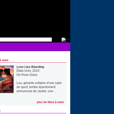
à venir
Love Lies Bleeding
États-Unis, 2024
De
Rose Glass
Lou, gérante solitaire d'une salle
de sport, tombe éperdument
amoureuse de Jackie, une ...
plus de films à venir
e