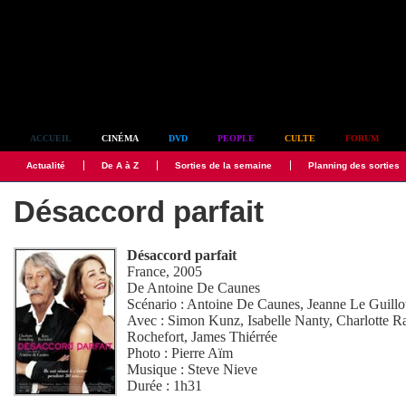
Simplement culte
ACCUEIL
CINÉMA
DVD
PEOPLE
CULTE
FORUM
Actualité
De A à Z
Sorties de la semaine
Planning des sorties
Désaccord parfait
Désaccord parfait
France, 2005
De
Antoine De Caunes
Scénario :
Antoine De Caunes
,
Jeanne Le Guill
Avec :
Simon Kunz
,
Isabelle Nanty
,
Charlotte R
Rochefort
,
James Thiérrée
Photo :
Pierre Aïm
Musique :
Steve Nieve
Durée : 1h31