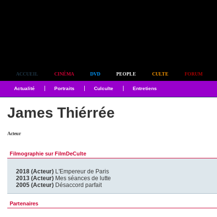
Simplement culte
ACCUEIL
CINÉMA
DVD
PEOPLE
CULTE
FORUM
Actualité
Portraits
Culculte
Entretiens
James Thiérrée
Acteur
Filmographie sur FilmDeCulte
2018 (Acteur)
L'Empereur de Paris
2013 (Acteur)
Mes séances de lutte
2005 (Acteur)
Désaccord parfait
Partenaires