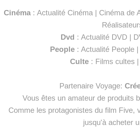
Cinéma
:
Actualité Cinéma
|
Cinéma de A
Réalisateur
Dvd
:
Actualité DVD
|
D
People
:
Actualité People
Culte
:
Films cultes
Partenaire Voyage:
Cré
Vous êtes un amateur de produits
b
Comme les protagonistes du film Five, v
jusqu'à
acheter 