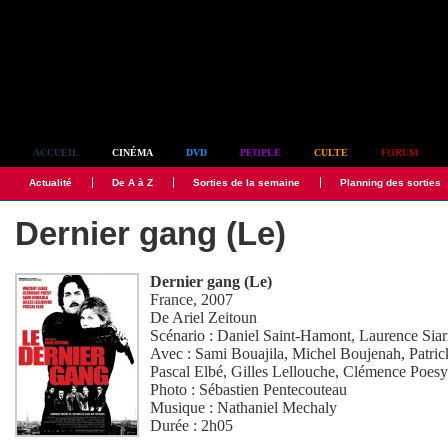
Simplement culte
ACCUEIL
CINÉMA
DVD
PEOPLE
CULTE
FORUM
Actualité
De A à Z
Sorties de la semaine
Planning des sorties
Dernier gang (Le)
Dernier gang (Le)
France, 2007
De
Ariel Zeitoun
Scénario :
Daniel Saint-Hamont
,
Laurence Siar
Avec :
Sami Bouajila
,
Michel Boujenah
,
Patric
Pascal Elbé
,
Gilles Lellouche
,
Clémence Poes
Photo :
Sébastien Pentecouteau
Musique :
Nathaniel Mechaly
Durée : 2h05