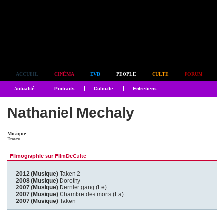
Simplement culte
ACCUEIL
CINÉMA
DVD
PEOPLE
CULTE
FORUM
Actualité
Portraits
Culculte
Entretiens
Nathaniel Mechaly
Musique
France
Filmographie sur FilmDeCulte
2012 (Musique)
Taken 2
2008 (Musique)
Dorothy
2007 (Musique)
Dernier gang (Le)
2007 (Musique)
Chambre des morts (La)
2007 (Musique)
Taken