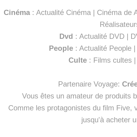
Cinéma
:
Actualité Cinéma
|
Cinéma de A
Réalisateur
Dvd
:
Actualité DVD
|
D
People
:
Actualité People
Culte
:
Films cultes
Partenaire Voyage:
Cré
Vous êtes un amateur de produits
b
Comme les protagonistes du film Five, v
jusqu'à
acheter 