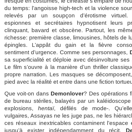
fresque en costumes, le cinéaste s’empare de nou
du temps: l’angoisse high-tech et la violence sour
relevés par un soupçon d’érotisme virtuel. 
espionnes et secrétaires hypnotisent leurs
clinquant, bavard et obscène. Partout, les mêm
richesse: première classe, limousines, hôtels de lu
épingles. L’appât du gain et la fièvre conso
sentiment d’urgence. Comme ses personnages,
sa superficialité et déploie avec désinvolture ses
Le film s’ouvre à la manière d’un thriller classi
propre narration. Les masques se décomposent,
pied avec la réalité et entre dans une fiction tortue
Que voit-on dans
Demonlover
? Des opérations fi
de bureau stériles, balayés par un kaléidoscope 
explosions,
hentaï
, défilés de mode-. Qu’ell
vulgaires, Assayas ne les juge pas, ne les hiérar
ces réseaux inextricables contaminent l’espace e
jusqu’à exister indépendamment du récit.
D