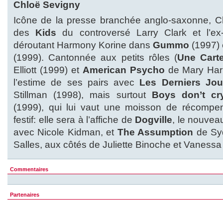
Chloë Sevigny
Icône de la presse branchée anglo-saxonne, Ch
des
Kids
du controversé Larry Clark et l’
déroutant Harmony Korine dans
Gummo
(1997) 
(1999). Cantonnée aux petits rôles (
Une Cart
Elliott (1999) et
American Psycho
de Mary Harr
l’estime de ses pairs avec
Les Derniers Jou
Stillman (1998), mais surtout
Boys don’t cr
(1999), qui lui vaut une moisson de récompe
festif: elle sera à l’affiche de
Dogville
, le nouveau
avec Nicole Kidman, et
The Assumption
de Syd
Salles, aux côtés de Juliette Binoche et Vaness
Commentaires
Partenaires