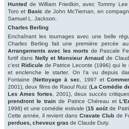
Hunted
de William Friedkin, avec Tommy Lee 
Toro et
Basic
de John McTiernan, en compagni
Samuel L. Jackson.
Charles Berling
Enchaînant les tournages avec une belle régul
Charles Berling fait une première percée 
Arrangements avec les morts
de Pascale Fer
furtif dans
Nelly et Monsieur Arnaud
de Claud
c’est
Ridicule
de Patrice Leconte (1996) qui le 
et enclenche le starter. On l’a vu depuis d
Fontaine (
Nettoyage à sec
, 1997 et
Comment
2001), deux films de Raoul Ruiz (
La Comédie de
Les Ames fortes
, 2001), deux succès critiques
prendront le train
de Patrice Chéreau et
L’E
1998) et une comédie estivale (
15 août
de Patri
Cette année, il revient dans
Cravate Club
de Fr
perdues, cheveux gras
de Claude Duty.