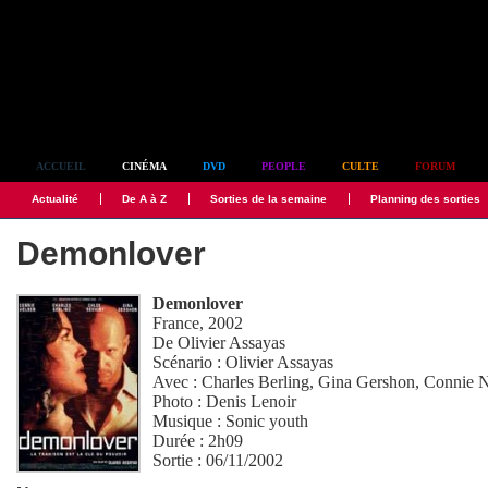
Simplement culte
ACCUEIL
CINÉMA
DVD
PEOPLE
CULTE
FORUM
Actualité
De A à Z
Sorties de la semaine
Planning des sorties
Demonlover
Demonlover
France, 2002
De
Olivier Assayas
Scénario :
Olivier Assayas
Avec :
Charles Berling
,
Gina Gershon
,
Connie N
Photo :
Denis Lenoir
Musique :
Sonic youth
Durée : 2h09
Sortie : 06/11/2002