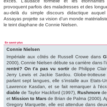
excès. L’audace formelle et les étonnantes 
provoquent parfois des maladresses et des longueu
au-delà du simple discours didactique auquel
Assayas projette
sa
vision d’un monde matérialiste
le teint diaphane de Connie Nielsen.
En savoir plus
Connie Nielsen
Impériale aux côtés de Russell Crowe dans
G
2000), Connie Nielsen débute sa carrière dans l’
rentré? On t'a pas vu sortir
de Philippe Clair
Jerry Lewis et Jackie Sardou. Globe-trotteu
parlant sept langues, elle s’installe aux Etats-U
Lawrence Kasdan, et se fait remarquer à l’é
diable
de Taylor Hackford (1997),
Rushmore
de
et
Mission to Mars
de Brian de Palma (2000). 
Gregory Marquette, elle est attendue dans deu