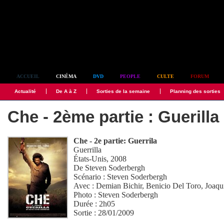
Simplement culte
ACCUEIL
CINÉMA
DVD
PEOPLE
CULTE
FORUM
Actualité
De A à Z
Sorties de la semaine
Planning des sorties
Che - 2ème partie : Guerilla
Che - 2e partie: Guerrila
Guerrilla
États-Unis, 2008
De
Steven Soderbergh
Scénario :
Steven Soderbergh
Avec :
Demian Bichir
,
Benicio Del Toro
,
Joaqu
Photo :
Steven Soderbergh
Durée : 2h05
Sortie : 28/01/2009