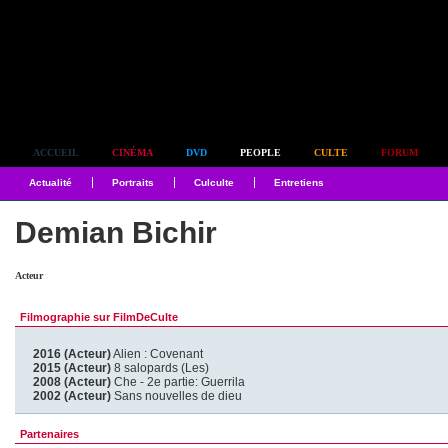
Simplement culte
ACCUEIL
CINÉMA
DVD
PEOPLE
CULTE
FORUM
Actualité
Portraits
Culculte
Entretiens
Demian Bichir
Acteur
Filmographie sur FilmDeCulte
2016 (Acteur)
Alien : Covenant
2015 (Acteur)
8 salopards (Les)
2008 (Acteur)
Che - 2e partie: Guerrila
2002 (Acteur)
Sans nouvelles de dieu
Partenaires