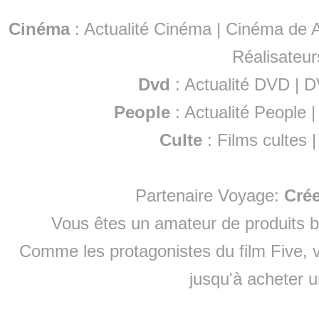
Cinéma
:
Actualité Cinéma
|
Cinéma de A
Réalisateur
Dvd
:
Actualité DVD
|
D
People
:
Actualité People
Culte
:
Films cultes
Partenaire Voyage:
Cré
Vous êtes un amateur de produits
b
Comme les protagonistes du film Five, v
jusqu'à
acheter 