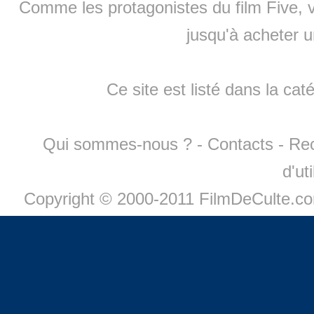
Comme les protagonistes du film Five, v
jusqu'à
acheter 
Ce site est listé dans la cat
Qui sommes-nous ?
-
Contacts
-
Re
d'ut
Copyright © 2000-2011 FilmDeCulte.c