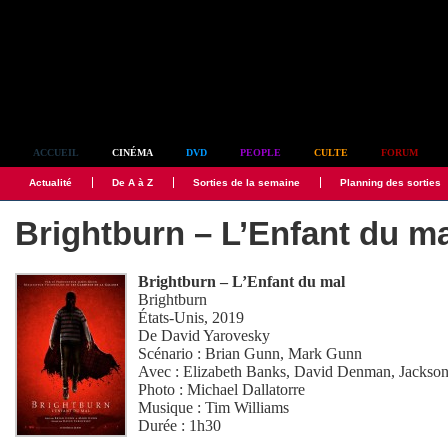
Simplement culte
ACCUEIL
CINÉMA
DVD
PEOPLE
CULTE
FORUM
Actualité
De A à Z
Sorties de la semaine
Planning des sorties
Brightburn – L’Enfant du ma
Brightburn – L’Enfant du mal
Brightburn
États-Unis, 2019
De
David Yarovesky
Scénario :
Brian Gunn
,
Mark Gunn
Avec :
Elizabeth Banks
,
David Denman
,
Jackso
Photo :
Michael Dallatorre
Musique :
Tim Williams
Durée : 1h30