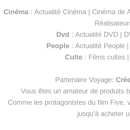
Cinéma
:
Actualité Cinéma
|
Cinéma de A
Réalisateur
Dvd
:
Actualité DVD
|
D
People
:
Actualité People
Culte
:
Films cultes
Partenaire Voyage:
Cré
Vous êtes un amateur de produits
b
Comme les protagonistes du film Five, v
jusqu'à
acheter 