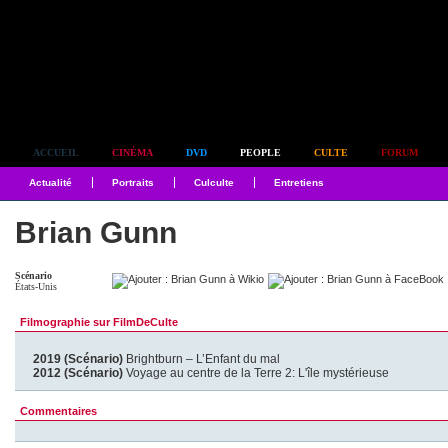
Simplement culte
ACCUEIL
CINÉMA
DVD
PEOPLE
CULTE
FORUM
Actualité
Portraits
Culculte
Entretiens
Brian Gunn
Scénario
États-Unis
Filmographie sur FilmDeCulte
2019 (Scénario)
Brightburn – L’Enfant du mal
2012 (Scénario)
Voyage au centre de la Terre 2: L'île mystérieuse
Commentaires