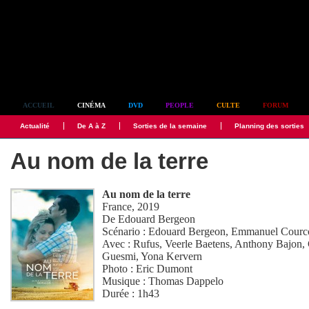
Simplement culte
ACCUEIL
CINÉMA
DVD
PEOPLE
CULTE
FORUM
Actualité
De A à Z
Sorties de la semaine
Planning des sorties
Au nom de la terre
Au nom de la terre
France, 2019
De
Edouard Bergeon
Scénario :
Edouard Bergeon
,
Emmanuel Courc
Avec :
Rufus
,
Veerle Baetens
,
Anthony Bajon
,
Guesmi
,
Yona Kervern
Photo :
Eric Dumont
Musique :
Thomas Dappelo
Durée : 1h43