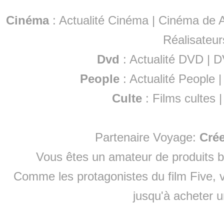
Cinéma
:
Actualité Cinéma
|
Cinéma de A
Réalisateur
Dvd
:
Actualité DVD
|
D
People
:
Actualité People
Culte
:
Films cultes
Partenaire Voyage:
Cré
Vous êtes un amateur de produits
b
Comme les protagonistes du film Five, v
jusqu'à
acheter 