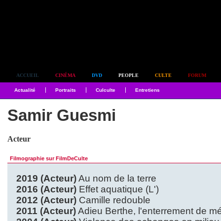
Simplement culte
ACCUEIL
CINÉMA
DVD
PEOPLE
CULTE
FORUM
Actualité
Portraits
Culculte
Entretiens
Samir Guesmi
Acteur
Filmographie sur FilmDeCulte
2019 (Acteur)
Au nom de la terre
2016 (Acteur)
Effet aquatique (L')
2012 (Acteur)
Camille redouble
2011 (Acteur)
Adieu Berthe, l'enterrement de 