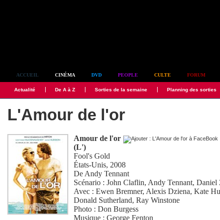
Simplement culte
ACCUEIL
CINÉMA
DVD
PEOPLE
CULTE
FORUM
Actualité
De A à Z
Sorties de la semaine
Planning des sorties
L'Amour de l'or
Amour de l'or
(L')
Fool's Gold
États-Unis, 2008
De
Andy Tennant
Scénario :
John Claflin
,
Andy Tennant
,
Daniel
Avec :
Ewen Bremner
,
Alexis Dziena
,
Kate H
Donald Sutherland
,
Ray Winstone
Photo :
Don Burgess
Musique :
George Fenton