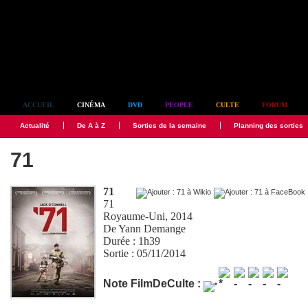
Simplement culte
ACCUEIL
CINÉMA
DVD
PEOPLE
CULTE
FORUM
Actualité
De A à Z
Sorties de la semaine
Planning des sorties
71
71
71
Royaume-Uni, 2014
De
Yann Demange
Durée : 1h39
Sortie : 05/11/2014
Note FilmDeCulte :