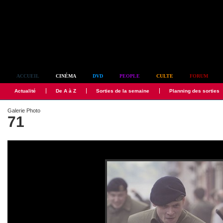
Simplement culte
ACCUEIL
CINÉMA
DVD
PEOPLE
CULTE
FORUM
Actualité
De A à Z
Sorties de la semaine
Planning des sorties
Galerie Photo
71