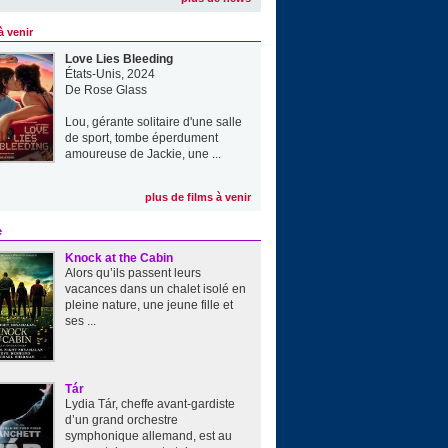
à venir
Love Lies Bleeding
États-Unis, 2024
De
Rose Glass
Lou, gérante solitaire d'une salle
de sport, tombe éperdument
amoureuse de Jackie, une ...
plus de films à venir
e
Knock at the Cabin
Alors qu’ils passent leurs
vacances dans un chalet isolé en
pleine nature, une jeune fille et
ses ...
Tár
Lydia Tár, cheffe avant-gardiste
d’un grand orchestre
symphonique allemand, est au