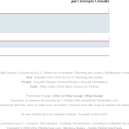
par
Christophe Chenallet
alité Cinéma
|
Cinéma de A à Z
|
Sorties de la semaine
|
Planning des sorties
|
Réalisateurs
|
Acte
Dvd
:
Actualité DVD
|
DVD de A à Z
|
Planning des sorties
People
:
Actualité People
|
Portrait People
|
Culculte
|
Entretiens
Culte
:
Films cultes
|
Gros plans
|
Autour du Cinéma
Partenaire Voyage:
Créer un blog voyage
|
Blog Voyage
Vous êtes un amateur de produits
bio
? Profitez des conseils de FemininBio.com.
istes du film Five, vivez en coloc avec vos potes ! Pourriez-vous aller jusqu'à
acheter une mais
Ce site est listé dans la catégorie
Cinéma
:
Actualité cinéma DVD
.
ui sommes-nous ?
-
Contacts
-
Recrutement
-
Publicité / Annonceurs
-
Conditions d'utilisation du s
Copyright © 2000-2011 FilmDeCulte.com -
Mentions lŕgales
- Crédits FilmDeCulte/
Palpix