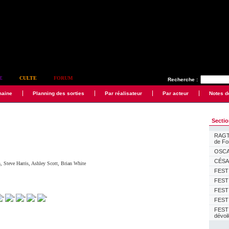
E
CULTE
FORUM
Recherche :
maine
Planning des sorties
Par réalisateur
Par acteur
Notes d
Secti
RAGTI
de F
OSCAR
CÉSAR
n
,
Steve Harris
,
Ashley Scott
,
Brian White
FESTI
FESTI
FESTI
FESTI
FEST
dévoi