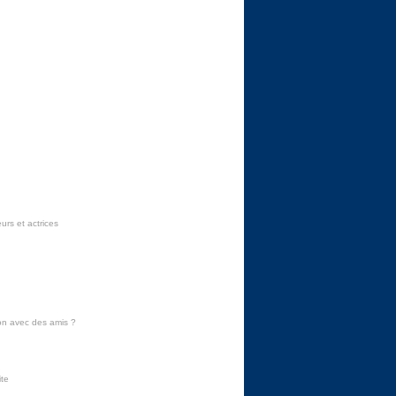
urs et actrices
on avec des amis
?
ite