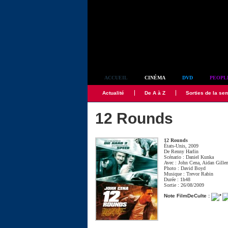
Simplement culte
ACCUEIL
CINÉMA
DVD
PEOPL
Actualité
De A à Z
Sorties de la se
12 Rounds
12 Rounds
États-Unis, 2009
De
Renny Harlin
Scénario :
Daniel Kunka
Avec :
John Cena
,
Aidan Gille
Photo :
David Boyd
Musique :
Trevor Rabin
Durée : 1h48
Sortie : 26/08/2009
Note FilmDeCulte :