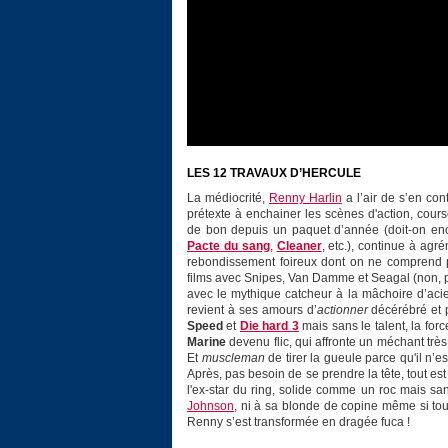
LES 12 TRAVAUX D’HERCULE
La médiocrité,
Renny Harlin
a l’air de s’en con
prétexte à enchainer les scènes d'action, course
de bon depuis un paquet d’année (doit-on en
Pacte du sang
,
Cleaner
, etc.), continue à ag
rebondissement foireux dont on ne comprend pas
films avec Snipes, Van Damme et Seagal (non, pe
avec le mythique catcheur à la mâchoire d’ac
revient à ses amours d’
actionner
décérébré et p
Speed
et
Die hard 3
mais sans le talent, la forc
Marine
devenu flic, qui affronte un méchant très 
Et
muscleman
de tirer la gueule parce qu'il n’e
Après, pas besoin de se prendre la tête, tout est
l'ex-star du ring, solide comme un roc mais san
Johnson
, ni à sa blonde de copine même si tout
Renny s’est transformée en dragée fuca !