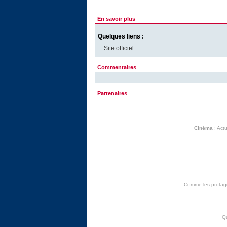
En savoir plus
Quelques liens :
Site officiel
Commentaires
Partenaires
Cinéma
:
Actu
Comme les protagon
Q