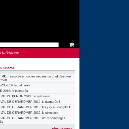
e la rédaction
on Cinéma
ME : ressortie en copies neuves du chef d'oeuvre
orman
S 2019: le palmarès
 2019: le palmarès
VAL DE BERLIN 2019 : le palmarès
VAL DE GERARDMER 2019: le palmarès !
VAL DE GERARDMER 2019: les jury au complet !
VAL DE GERARDMER 2019: la sélection !
IVAL DE GERARDMER 2019: deux hommages
lés
plus de news