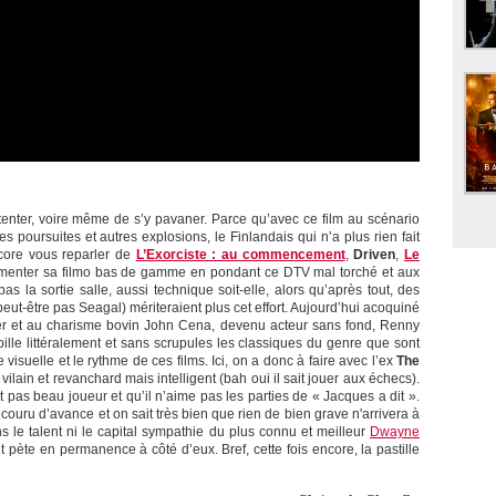
tenter, voire même de s’y pavaner. Parce qu’avec ce film au scénario
s poursuites et autres explosions, le Finlandais qui n’a plus rien fait
core vous reparler de
L’Exorciste : au commencement
,
Driven
,
Le
rémenter sa filmo bas de gamme en pondant ce DTV mal torché et aux
 la sortie salle, aussi technique soit-elle, alors qu’après tout, des
ut-être pas Seagal) mériteraient plus cet effort. Aujourd’hui acoquiné
ier et au charisme bovin John Cena, devenu acteur sans fond, Renny
ille littéralement et sans scrupules les classiques du genre que sont
e visuelle et le rythme de ces films. Ici, on a donc à faire avec l’ex
The
vilain et revanchard mais intelligent (bah oui il sait jouer aux échecs).
st pas beau joueur et qu’il n’aime pas les parties de « Jacques a dit ».
 couru d’avance et on sait très bien que rien de bien grave n'arrivera à
s le talent ni le capital sympathie du plus connu et meilleur
Dwayne
 pète en permanence à côté d’eux. Bref, cette fois encore, la pastille