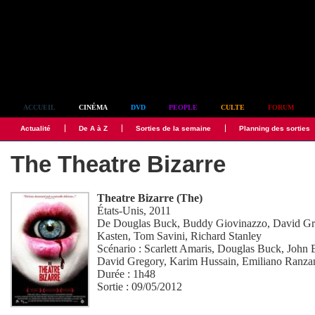
Simplement culte
ACCUEIL
CINÉMA
DVD
PEOPLE
CULTE
FORUM
Actualité
De A à Z
Sorties de la semaine
Planning des sorties
The Theatre Bizarre
Theatre Bizarre (The)
États-Unis, 2011
De
Douglas Buck
,
Buddy Giovinazzo
,
David Gr
Kasten
,
Tom Savini
,
Richard Stanley
Scénario :
Scarlett Amaris
,
Douglas Buck
,
John 
David Gregory
,
Karim Hussain
,
Emiliano Ranza
Durée : 1h48
Sortie : 09/05/2012