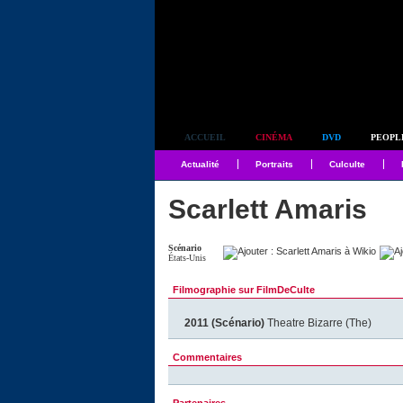
Simplement culte
ACCUEIL
CINÉMA
DVD
PEOPL
Actualité
Portraits
Culculte
Scarlett Amaris
Scénario
États-Unis
Filmographie sur FilmDeCulte
2011 (Scénario)
Theatre Bizarre (The)
Commentaires