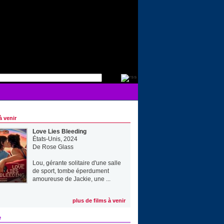
à venir
Love Lies Bleeding
États-Unis, 2024
De
Rose Glass
Lou, gérante solitaire d'une salle
de sport, tombe éperdument
amoureuse de Jackie, une ...
plus de films à venir
e