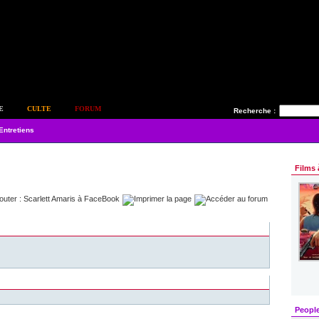
E
CULTE
FORUM
Recherche :
Entretiens
Films 
Peopl