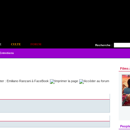
E
CULTE
FORUM
Recherche :
Entretiens
Films 
Peopl