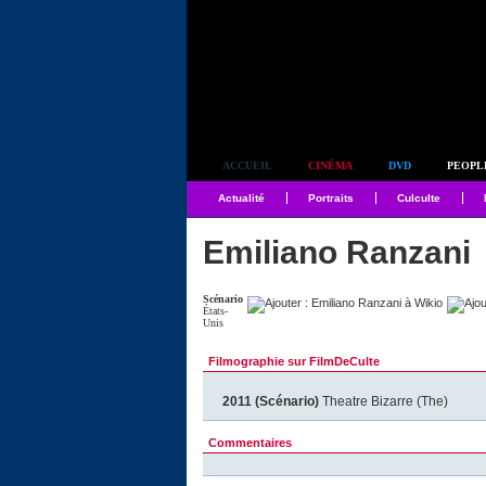
Simplement culte
ACCUEIL
CINÉMA
DVD
PEOPL
Actualité
Portraits
Culculte
Emiliano Ranzani
Scénario
États-
Unis
Filmographie sur FilmDeCulte
2011 (Scénario)
Theatre Bizarre (The)
Commentaires