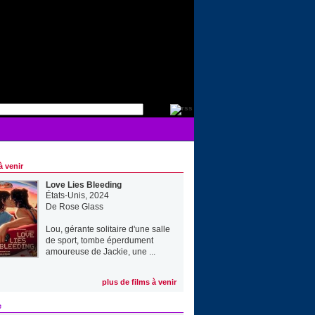
à venir
Love Lies Bleeding
États-Unis, 2024
De
Rose Glass
Lou, gérante solitaire d'une salle
de sport, tombe éperdument
amoureuse de Jackie, une ...
plus de films à venir
e