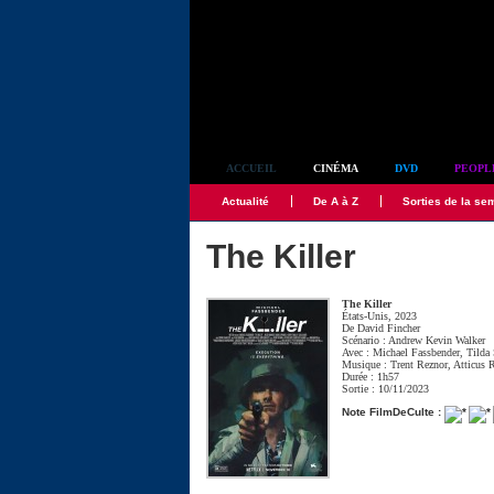
Simplement culte
ACCUEIL
CINÉMA
DVD
PEOPL
Actualité
De A à Z
Sorties de la se
The Killer
The Killer
États-Unis, 2023
De
David Fincher
Scénario :
Andrew Kevin Walker
Avec :
Michael Fassbender
,
Tilda
Musique :
Trent Reznor
,
Atticus 
Durée : 1h57
Sortie : 10/11/2023
Note FilmDeCulte :