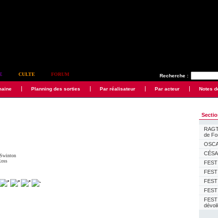
E
CULTE
FORUM
Recherche :
maine
Planning des sorties
Par réalisateur
Par acteur
Notes d
Secti
RAGTI
de F
OSCAR
CÉSAR
 Swinton
Ross
FESTI
FESTI
FESTI
FESTI
FEST
dévoi