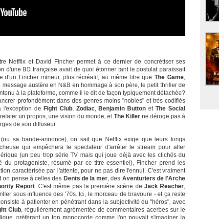
tre Netflix et David Fincher permet à ce dernier de concrétiser ses
 d'une BD française avait de quoi étonner tant le postulat paraissait
te d'un Fincher mineur, plus récréatif, au même titre que
The Game
,
 à message austère en N&B en hommage à son père, le petit thriller de
ontenu à la plateforme, comme il le dit de façon typiquement détachée?
ancrer profondément dans des genres moins "nobles" et très codifiés
 à l'exception de
Fight Club
,
Zodiac
,
Benjamin Button
et
The Social
 relater un propos, une vision du monde, et
The Killer
ne déroge pas à
rges de son diffuseur.
(ou sa bande-annonce), on sait que Netflix exige que leurs longs
euse qui empêchera le spectateur d'arrêter le stream pour aller
nérique (un peu trop série TV mais qui joue déjà avec les clichés du
vité du protagoniste, résumé par ce titre essentiel), Fincher prend les
ion caractérisée par l'attente, pour ne pas dire l'ennui. C'est vraiment
nd on pense à celles des
Dents de la mer
, des
Aventuriers de l'Arche
ority Report
. C'est même pas la première scène de
Jack Reacher
,
iller sous influence des '70s. Ici, le morceau de bravoure - et ça reste
onsiste à patienter en pénétrant dans la subjectivité du "héros", avec
ght Club
, régulièrement agrémentée de commentaires acerbes sur le
dique, préférant un ton monocorde comme l'on pouvait s'imaginer la