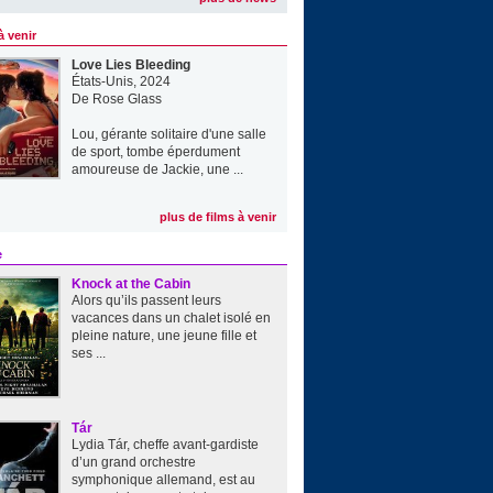
à venir
Love Lies Bleeding
États-Unis, 2024
De
Rose Glass
Lou, gérante solitaire d'une salle
de sport, tombe éperdument
amoureuse de Jackie, une ...
plus de films à venir
e
Knock at the Cabin
Alors qu’ils passent leurs
vacances dans un chalet isolé en
pleine nature, une jeune fille et
ses ...
Tár
Lydia Tár, cheffe avant-gardiste
d’un grand orchestre
symphonique allemand, est au