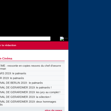
e la rédaction
on Cinéma
ME : ressortie en copies neuves du chef d'oeuvre
orman
S 2019: le palmarès
 2019: le palmarès
VAL DE BERLIN 2019 : le palmarès
VAL DE GERARDMER 2019: le palmarès !
VAL DE GERARDMER 2019: les jury au complet !
VAL DE GERARDMER 2019: la sélection !
IVAL DE GERARDMER 2019: deux hommages
lés
plus de news