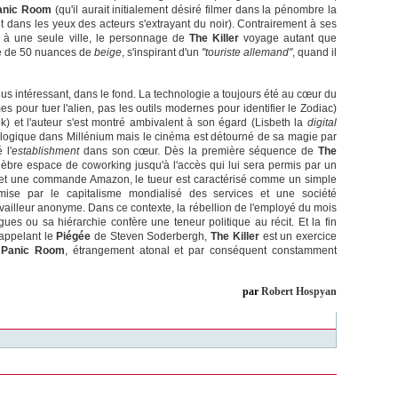
anic Room
(qu'il aurait initialement désiré filmer dans la pénombre la
et dans les yeux des acteurs s'extrayant du noir). Contrairement à ses
 à une seule ville, le personnage de
The Killer
voyage autant que
e de 50 nuances de
beige
, s'inspirant d'un
"touriste allemand"
, quand il
 plus intéressant, dans le fond. La technologie a toujours été au cœur du
 pour tuer l'alien, pas les outils modernes pour identifier le Zodiac)
k) et l'auteur s'est montré ambivalent à son égard (Lisbeth la
digital
alogique dans Millénium mais le cinéma est détourné de sa magie par
 l'
establishment
dans son cœur. Dès la première séquence de
The
lèbre espace de coworking jusqu'à l'accès qui lui sera permis par un
x et une commande Amazon, le tueur est caractérisé comme un simple
rmise par le capitalisme mondialisé des services et une société
availleur anonyme. Dans ce contexte, la rébellion de l'employé du mois
gues ou sa hiérarchie confère une teneur politique au récit. Et la fin
Rappelant le
Piégée
de Steven Soderbergh,
The Killer
est un exercice
e
Panic Room
, étrangement atonal et par conséquent constamment
par
Robert Hospyan