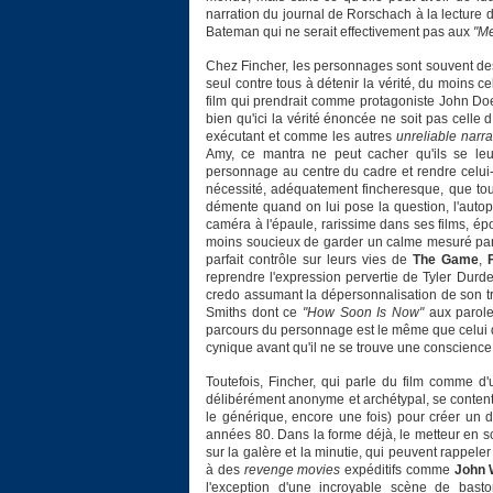
narration du journal de Rorschach à la lecture
Bateman qui ne serait effectivement pas aux
"Me
Chez Fincher, les personnages sont souvent des s
seul contre tous à détenir la vérité, du moins cel
film qui prendrait comme protagoniste John Doe.
bien qu'ici la vérité énoncée ne soit pas celle
exécutant et comme les autres
unreliable narra
Amy, ce mantra ne peut cacher qu'ils se leurr
personnage au centre du cadre et rendre celui-c
nécessité, adéquatement fincheresque, que tout 
démente quand on lui pose la question, l'autopor
caméra à l'épaule, rarissime dans ses films, é
moins soucieux de garder un calme mesuré par 
parfait contrôle sur leurs vies de
The Game
,
reprendre l'expression pervertie de Tyler Durde
credo assumant la dépersonnalisation de son tr
Smiths dont ce
"How Soon Is Now"
aux paroles
parcours du personnage est le même que celui
cynique avant qu'il ne se trouve une conscience e
Toutefois, Fincher, qui parle du film comme d'
délibérément anonyme et archétypal, se contenta
le générique, encore une fois) pour créer un 
années 80. Dans la forme déjà, le metteur en sc
sur la galère et la minutie, qui peuvent rappele
à des
revenge movies
expéditifs comme
John 
l'exception d'une incroyable scène de bast