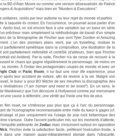
 de la BD d'Alan Moore ou comme une version désexualisée de Patrick
rgers & Acquisitions"
mais bien en
"Murders & Executions"
.
olitaires, isolés par leur autisme ou leur rejet du monde et parfois
le à laquelle ils croient. En l'occurrence, on pourrait aussi parler d'un
 Après tout, on est encore face à une variation sur un tueur en série
 d'un prêcheur mais simplement la méthodologie de travail d'un simple
tors
de la filmographie de Fincher que sont Tyler Durden et Amazing
ent. L'un des premiers plans vient, par un travelling, resituer le
i parfaitement symétrique dans la composition, une illustration de la
soit parfaitement millimétré et contrôlé (d'ailleurs, bien que Fincher
trait est évident). Par la suite, Fincher n'a de cesse de recourir à la
pousant le chaos qui gagne régulièrement le personnage, de moins en
sa montre. À l'instar des protagonistes coupés de monde et avec un
Fight Club
et
Panic Room
, il lui faut une
near life experience
, pour
n après leur accident de voiture, afin de revenir à la vie. Malgré son
avail, le tueur a pour BO fétiche de ses meurtres la discographie des
 révélatrices (
"I am human and need to be loved"
). En un sens, le
 de Mankiewicz que l'on découvre à Hollywood comme pur mercenaire
t une cause à défendre, une vérité qui l'isole une fois de plus.
un film muet, ne s'intéresse pas plus que ça à l'arc du personnage,
nt de l'iconographie reconnaissable entre mille du tueur à gages (cf.
décalage et pas uniquement via l'usage de pop rock britannique des
ène s'amuse. Outre l'accent particulier mis sur les moments d'attente,
r l'enquête piétinante de
Zodiac
mais s'inscrivent surtout en opposition
Wick
, Fincher évite la satisfaction facile, préférant l'exécution froide, à
on dans une maison quasi-intégralement plongé dans l'obscurité,