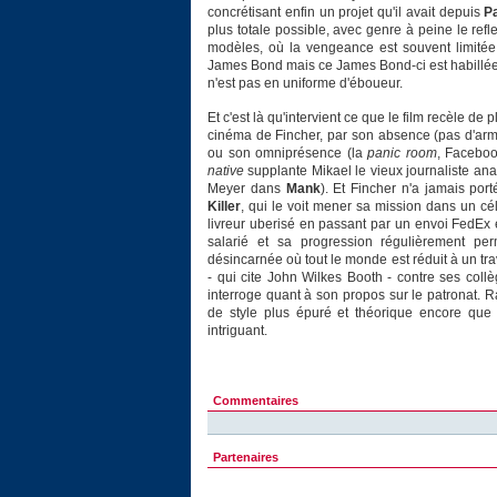
concrétisant enfin un projet qu'il avait depuis
P
plus totale possible, avec genre à peine le refl
modèles, où la vengeance est souvent limitée
James Bond mais ce James Bond-ci est habillé
n'est pas en uniforme d'éboueur.
Et c'est là qu'intervient ce que le film recèle de
cinéma de Fincher, par son absence (pas d'armes
ou son omniprésence (la
panic room
, Faceboo
native
supplante Mikael le vieux journaliste an
Meyer dans
Mank
). Et Fincher n'a jamais porté
Killer
, qui le voit mener sa mission dans un cé
livreur uberisé en passant par un envoi FedE
salarié et sa progression régulièrement pe
désincarnée où tout le monde est réduit à un tr
- qui cite John Wilkes Booth - contre ses collè
interroge quant à son propos sur le patronat. 
de style plus épuré et théorique encore qu
intriguant.
Commentaires
Partenaires