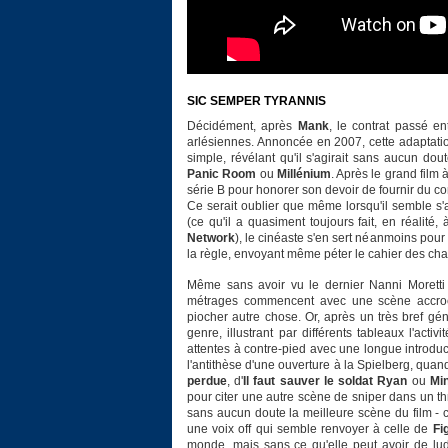
SIC SEMPER TYRANNIS
Décidément, après
Mank
, le contrat passé en
arlésiennes. Annoncée en 2007, cette adaptation
simple, révélant qu'il s'agirait sans aucun dou
Panic Room
ou
Millénium
. Après le grand film
série B pour honorer son devoir de fournir du c
Ce serait oublier que même lorsqu'il semble s'
(ce qu'il a quasiment toujours fait, en réalité,
Network
), le cinéaste s'en sert néanmoins pour
la règle, envoyant même péter le cahier des cha
Même sans avoir vu le dernier Nanni Moretti 
métrages commencent avec une scène accroch
piocher autre chose. Or, après un très bref gé
genre, illustrant par différents tableaux l'acti
attentes à contre-pied avec une longue introduct
l'antithèse d'une ouverture à la Spielberg, qua
perdue
, d'
Il faut sauver le soldat Ryan
ou
Min
pour citer une autre scène de sniper dans un thr
sans aucun doute la meilleure scène du film - c
une voix off qui semble renvoyer à celle de
Fi
monde, mais sans ce qu'elle peut avoir de lu