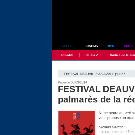
Simplement culte
ACCUEIL
CINÉMA
DVD
PEOPL
Actualité
De A à Z
Sorties de la se
FESTIVAL DEAUVILLE ASIA 2014: jour 3 !
Publié le 08/03/2014
FESTIVAL DEAUVI
palmarès de la ré
A une heure du
vrai
pa
vous propose en exclus
Nicolas Bardot
Lotus du meilleur film