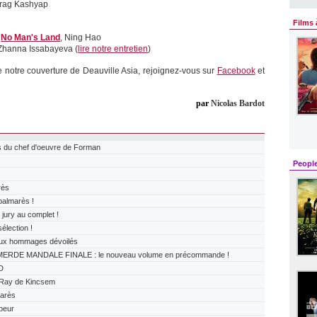
urag Kashyap
Films 
:
No Man's Land
, Ning Hao
 Zhanna Issabayeva (
lire notre entretien
)
e notre couverture de Deauville Asia, rejoignez-vous sur
Facebook
et
par
Nicolas Bardot
 du chef d'oeuvre de Forman
Peopl
rès
almarès !
ry au complet !
lection !
x hommages dévoilés
ERDE MANDALE FINALE : le nouveau volume en précommande !
D
Ray de Kincsem
arès
peur