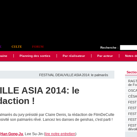
E
CULTE
FORUM
Recherche :
maine
Planning des sorties
Par réalisateur
Par acteur
Notes d
Secti
FESTIVAL DEAUVILLE ASIA 2014: le palmarès
RAGTI
de F
LLE ASIA 2014: le
OSCAR
CÉSAR
daction !
FESTI
FESTI
FESTI
lmarès du jury présidé par Claire Denis, la rédaction de FilmDeCulte
ivité son palmarès rêvé. Lancez les danses de geishas, c'est parti !
FESTI
FEST
dévoi
:
Han Gong-Ju
, Lee Su-Jin (
lire notre entretien
)