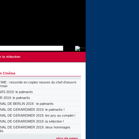
e la rédaction
on Cinéma
ME : ressortie en copies neuves du chef d'oeuvre
orman
S 2019: le palmarès
 2019: le palmarès
VAL DE BERLIN 2019 : le palmarès
VAL DE GERARDMER 2019: le palmarès !
VAL DE GERARDMER 2019: les jury au complet !
VAL DE GERARDMER 2019: la sélection !
IVAL DE GERARDMER 2019: deux hommages
lés
plus de news