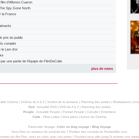
ilm d'Alfonso Cuaron
The Spy Gone North
r la France
almarès
prix du public
ès complet
e Lion d'or
ake
r une partie de l'équipe de FilmDeCulte
plus de news
alité Cinéma
|
Cinéma de A à Z
|
Sorties de la semaine
|
Planning des sorties
|
Réalisateurs
|
Acte
Dvd
:
Actualité DVD
|
DVD de A à Z
|
Planning des sorties
People
:
Actualité People
|
Portrait People
|
Culculte
|
Entretiens
Culte
:
Films cultes
|
Gros plans
|
Autour du Cinéma
Partenaire Voyage:
Créer un blog voyage
|
Blog Voyage
Vous êtes un amateur de produits
bio
? Profitez des conseils de FemininBio.com.
istes du film Five, vivez en coloc avec vos potes ! Pourriez-vous aller jusqu'à
acheter une mais