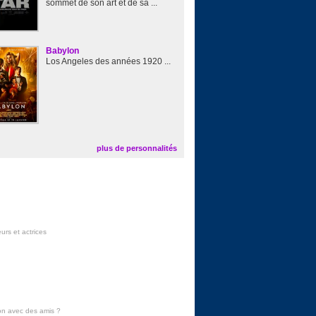
sommet de son art et de sa ...
Babylon
Los Angeles des années 1920 ...
plus de personnalités
urs et actrices
on avec des amis
?