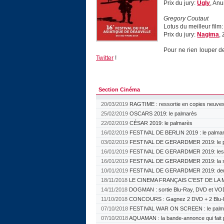
Prix du jury:
Ugly
, An
Gregory Coutaut
Lotus du meilleur film
Prix du jury:
Nagima
,
Pour ne rien louper d
Twitter
!
Section Cinéma
20/03/2019
RAGTIME : ressortie en copies neuves
25/02/2019
OSCARS 2019: le palmarès
22/02/2019
CÉSAR 2019: le palmarès
16/02/2019
FESTIVAL DE BERLIN 2019 : le palma
03/02/2019
FESTIVAL DE GERARDMER 2019: le p
16/01/2019
FESTIVAL DE GERARDMER 2019: les ju
16/01/2019
FESTIVAL DE GERARDMER 2019: la sé
10/01/2019
FESTIVAL DE GERARDMER 2019: deu
18/11/2018
LE CINEMA FRANÇAIS C’EST DE LA M
14/11/2018
DOGMAN : sortie Blu-Ray, DVD et VO
11/10/2018
CONCOURS : Gagnez 2 DVD + 2 Blu-
07/10/2018
FESTIVAL WAR ON SCREEN : le palm
07/10/2018
AQUAMAN : la bande-annonce qui fait 