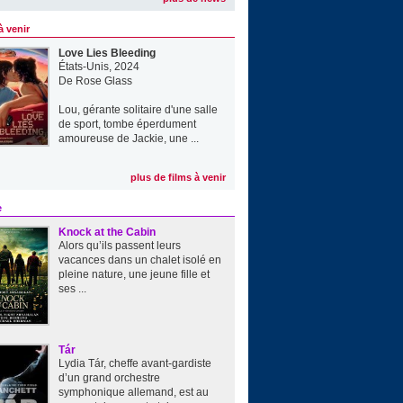
à venir
Love Lies Bleeding
États-Unis, 2024
De
Rose Glass
Lou, gérante solitaire d'une salle
de sport, tombe éperdument
amoureuse de Jackie, une ...
plus de films à venir
e
Knock at the Cabin
Alors qu’ils passent leurs
vacances dans un chalet isolé en
pleine nature, une jeune fille et
ses ...
Tár
Lydia Tár, cheffe avant-gardiste
d’un grand orchestre
symphonique allemand, est au