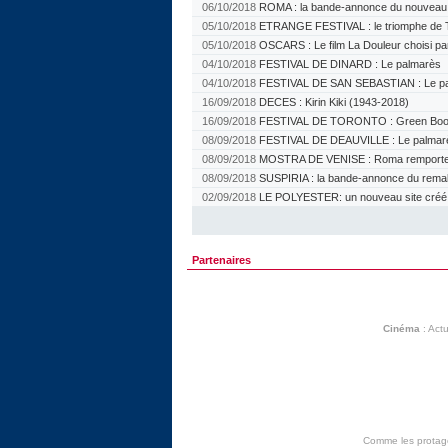
06/10/2018
ROMA : la bande-annonce du nouveau f
05/10/2018
ETRANGE FESTIVAL : le triomphe de 
05/10/2018
OSCARS : Le film La Douleur choisi pa
04/10/2018
FESTIVAL DE DINARD : Le palmarès
04/10/2018
FESTIVAL DE SAN SEBASTIAN : Le p
16/09/2018
DECES : Kirin Kiki (1943-2018)
16/09/2018
FESTIVAL DE TORONTO : Green Book 
08/09/2018
FESTIVAL DE DEAUVILLE : Le palmar
08/09/2018
MOSTRA DE VENISE : Roma remporte l
08/09/2018
SUSPIRIA : la bande-annonce du rem
02/09/2018
LE POLYESTER: un nouveau site créé pa
Partenaires
Cinéma
:
Actu
Comme les protagon