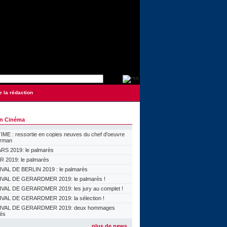
e la rédaction
on Cinéma
ME : ressortie en copies neuves du chef d'oeuvre
orman
S 2019: le palmarès
 2019: le palmarès
VAL DE BERLIN 2019 : le palmarès
VAL DE GERARDMER 2019: le palmarès !
VAL DE GERARDMER 2019: les jury au complet !
VAL DE GERARDMER 2019: la sélection !
IVAL DE GERARDMER 2019: deux hommages
lés
plus de news