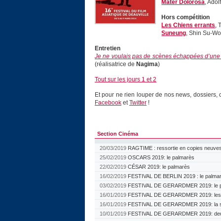
Mater Dolorosa
, Adol
Hors compétition
Les Chiens errants
, 
Suneung
, Shin Su-W
Entretien
Je ne voulais pas de scènes échappées d’une 
(réalisatrice de
Nagima
)
Tout sur les jours 1 et 2
Et pour ne rien louper de nos news, dossiers, c
Facebook
et
Twitter
!
Section Cinéma
20/03/2019
RAGTIME : ressortie en copies neuves
25/02/2019
OSCARS 2019: le palmarès
22/02/2019
CÉSAR 2019: le palmarès
16/02/2019
FESTIVAL DE BERLIN 2019 : le palma
03/02/2019
FESTIVAL DE GERARDMER 2019: le p
16/01/2019
FESTIVAL DE GERARDMER 2019: les ju
16/01/2019
FESTIVAL DE GERARDMER 2019: la sé
10/01/2019
FESTIVAL DE GERARDMER 2019: deu