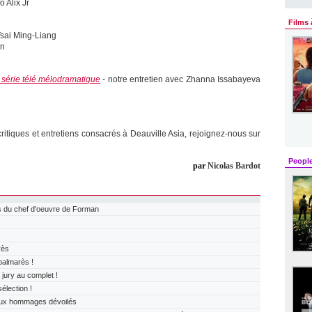
fo Alix Jr
Films 
Tsai Ming-Liang
on
série télé mélodramatique
- notre entretien avec Zhanna Issabayeva
ritiques et entretiens consacrés à Deauville Asia, rejoignez-nous sur
Peopl
par
Nicolas Bardot
 du chef d'oeuvre de Forman
rès
almarès !
ry au complet !
lection !
x hommages dévoilés