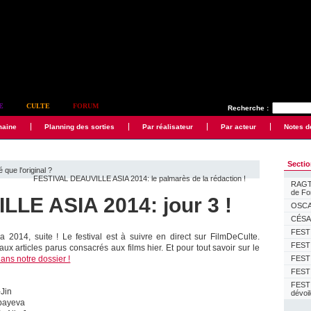
E
CULTE
FORUM
Recherche :
maine
Planning des sorties
Par réalisateur
Par acteur
Notes d
Secti
ue l'original ?
FESTIVAL DEAUVILLE ASIA 2014: le palmarès de la rédaction !
RAGTI
de F
LE ASIA 2014: jour 3 !
OSCAR
CÉSAR
FESTI
ia 2014, suite ! Le festival est à suivre en direct sur FilmDeCulte.
FESTI
x articles parus consacrés aux films hier. Et pour tout savoir sur le
ans notre dossier !
FESTI
FESTI
FEST
-Jin
dévoi
abayeva