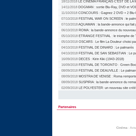
18/11/2018
LE CINEMA FRANÇAIS C’EST DE LA M
14/11/2018
DOGMAN : sortie Blu-Ray, DVD et VO
11/10/2018
CONCOURS : Gagnez 2 DVD + 2 Blu-
07/10/2018
FESTIVAL WAR ON SCREEN : le palm
07/10/2018
AQUAMAN : la bande-annonce qui fait 
06/10/2018
ROMA : la bande-annonce du nouveau f
05/10/2018
ETRANGE FESTIVAL : le triomphe de 
05/10/2018
OSCARS : Le film La Douleur choisi pa
04/10/2018
FESTIVAL DE DINARD : Le palmarès
04/10/2018
FESTIVAL DE SAN SEBASTIAN : Le p
16/09/2018
DECES : Kirin Kiki (1943-2018)
16/09/2018
FESTIVAL DE TORONTO : Green Book 
08/09/2018
FESTIVAL DE DEAUVILLE : Le palmar
08/09/2018
MOSTRA DE VENISE : Roma remporte l
08/09/2018
SUSPIRIA : la bande-annonce du rem
02/09/2018
LE POLYESTER: un nouveau site créé pa
Partenaires
Cinéma
:
Actu