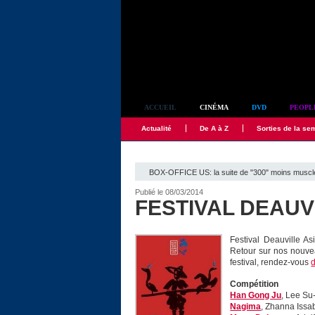
Simplement culte
ACCUEIL
CINÉMA
DVD
PEOPL
Actualité
De A à Z
Sorties de la se
BOX-OFFICE US: la suite de "300" moins musclé q
Publié le 08/03/2014
FESTIVAL DEAUVIL
Festival Deauville As
Retour sur nos nouveau
festival, rendez-vous
d
Compétition
Han Gong Ju
, Lee Su
Nagima
, Zhanna Iss