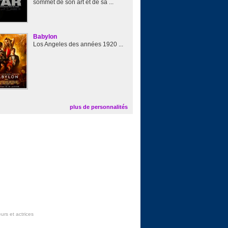
sommet de son art et de sa ...
Babylon
Los Angeles des années 1920 ...
plus de personnalités
urs et actrices