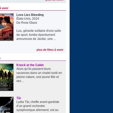
à venir
Love Lies Bleeding
États-Unis, 2024
De
Rose Glass
Lou, gérante solitaire d'une salle
de sport, tombe éperdument
amoureuse de Jackie, une ...
plus de films à venir
e
Knock at the Cabin
Alors qu’ils passent leurs
vacances dans un chalet isolé en
pleine nature, une jeune fille et
ses ...
Tár
Lydia Tár, cheffe avant-gardiste
d’un grand orchestre
symphonique allemand, est au