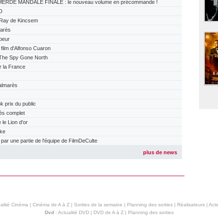
ERDE MANDALE FINALE : le nouveau volume en précommande !
D
Ray de Kincsem
arès
peur
ilm d'Alfonso Cuaron
The Spy Gone North
r la France
almarès
prix du public
ès complet
e Lion d'or
ake
r une partie de l'équipe de FilmDeCulte
plus de news
alité Cinéma
|
Cinéma de A à Z
|
Sorties de la semaine
|
Planning des sorties
|
Réalisateurs
|
Acte
Dvd
:
Actualité DVD
|
DVD de A à Z
|
Planning des sorties