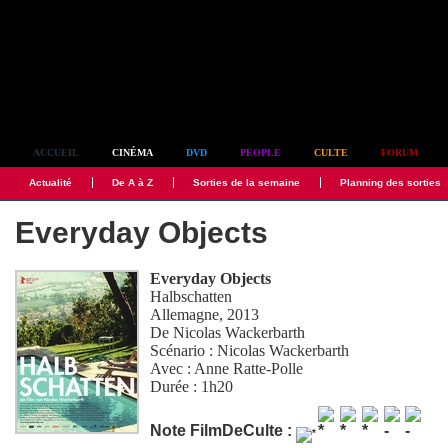
Simplement culte
ACCUEIL
CINÉMA
DVD
PEOPLE
CULTE
FORUM
Actualité
De A à Z
Sorties de la semaine
Planning des sorties
Everyday Objects
Everyday Objects
Halbschatten
Allemagne, 2013
De
Nicolas Wackerbarth
Scénario :
Nicolas Wackerbarth
Avec :
Anne Ratte-Polle
Durée : 1h20
Note FilmDeCulte :