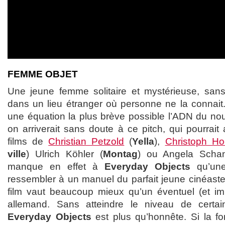
FEMME OBJET
Une jeune femme solitaire et mystérieuse, sans i
dans un lieu étranger où personne ne la connait. 
une équation la plus brève possible l’ADN du n
on arriverait sans doute à ce pitch, qui pourrait 
films de
Christian Petzold
(
Yella
),
Christoph Ho
ville
) Ulrich Köhler (
Montag
) ou Angela Schan
manque en effet à
Everyday Objects
qu’une
ressembler à un manuel du parfait jeune cinéaste b
film vaut beaucoup mieux qu’un éventuel (et i
allemand. Sans atteindre le niveau de certa
Everyday Objects
est plus qu’honnête. Si la fo