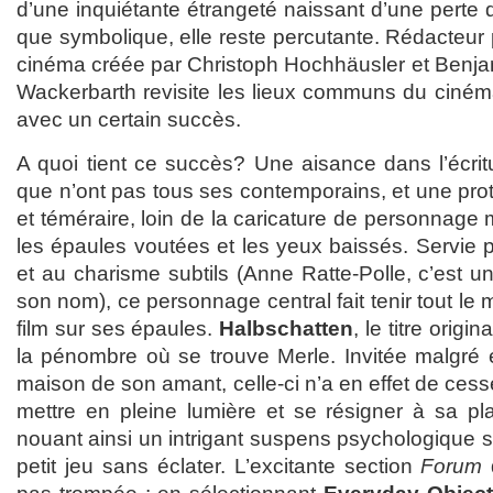
d’une inquiétante étrangeté naissant d’une perte d
que symbolique, elle reste percutante. Rédacteur
cinéma créée par Christoph Hochhäusler et Benja
Wackerbarth revisite les lieux communs du cinéma b
avec un certain succès.
A quoi tient ce succès? Une aisance dans l’écrit
que n’ont pas tous ses contemporains, et une prot
et téméraire, loin de la caricature de personnage 
les épaules voutées et les yeux baissés. Servie p
et au charisme subtils (Anne Ratte-Polle, c’est un 
son nom), ce personnage central fait tenir tout le
film sur ses épaules.
Halbschatten
, le titre origin
la pénombre où se trouve Merle. Invitée malgré el
maison de son amant, celle-ci n’a en effet de cess
mettre en pleine lumière et se résigner à sa pl
nouant ainsi un intrigant suspens psychologique su
petit jeu sans éclater. L’excitante section
Forum