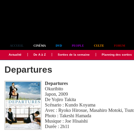
Simplement culte
ACCUEIL
CINÉMA
DVD
PEOPLE
CULTE
FORUM
Actualité
De A à Z
Sorties de la semaine
Planning des sorties
Departures
Departures
Okuribito
Japon, 2009
De
Yojiro Takita
Scénario :
Kundo Koyama
Avec :
Ryoko Hirosue
,
Masahiro Motoki
,
Tsut
Photo :
Takeshi Hamada
Musique :
Joe Hisaishi
Durée : 2h11