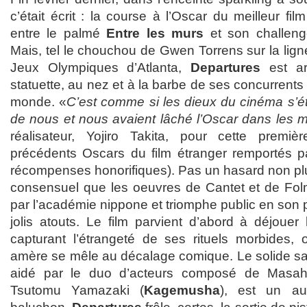
c’était écrit : la course à l’Oscar du meilleur film
entre le palmé
Entre les murs
et son challeng
Mais, tel le chouchou de Gwen Torrens sur la lig
Jeux Olympiques d’Atlanta,
Departures
est ar
statuette, au nez et à la barbe de ses concurrent
monde. «
C’est comme si les dieux du cinéma s’é
de nous et nous avaient lâché l’Oscar dans les 
réalisateur, Yojiro Takita, pour cette premièr
précédents Oscars du film étranger remportés p
récompenses honorifiques). Pas un hasard non pl
consensuel que les oeuvres de Cantet et de Folm
par l’académie nippone et triomphe public en son
jolis atouts. Le film parvient d’abord à déjoue
capturant l’étrangeté de ses rituels morbides,
amère se mêle au décalage comique. Le solide savo
aidé par le duo d’acteurs composé de Masahi
Tsutomu Yamazaki (
Kagemusha
), est un au