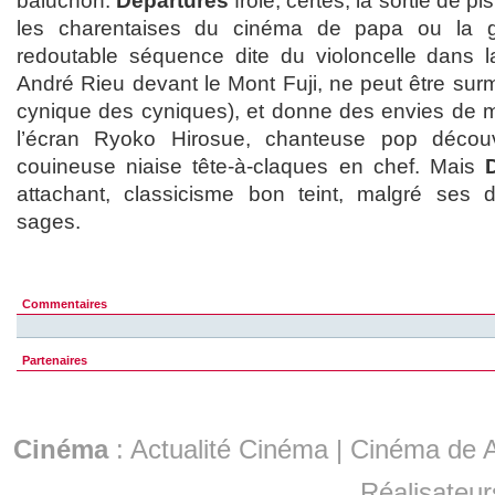
baluchon.
Departures
frôle, certes, la sortie de pi
les charentaises du cinéma de papa ou la g
redoutable séquence dite du violoncelle dans l
André Rieu devant le Mont Fuji, ne peut être sur
cynique des cyniques), et donne des envies de me
l’écran Ryoko Hirosue, chanteuse pop déco
couineuse niaise tête-à-claques en chef. Mais
attachant, classicisme bon teint, malgré ses d
sages.
Commentaires
Partenaires
Cinéma
:
Actualité Cinéma
|
Cinéma de A
Réalisateur