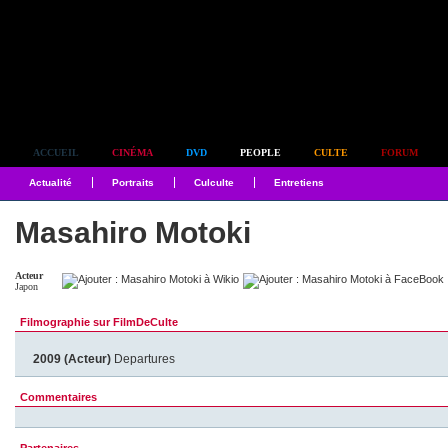
Simplement culte
ACCUEIL
CINÉMA
DVD
PEOPLE
CULTE
FORUM
Actualité
Portraits
Culculte
Entretiens
Masahiro Motoki
Acteur
Japon
Filmographie sur FilmDeCulte
2009 (Acteur)
Departures
Commentaires