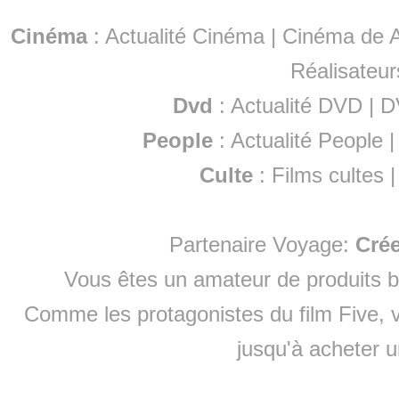
Cinéma
:
Actualité Cinéma
|
Cinéma de A
Réalisateur
Dvd
:
Actualité DVD
|
D
People
:
Actualité People
Culte
:
Films cultes
Partenaire Voyage:
Cré
Vous êtes un amateur de produits
b
Comme les protagonistes du film Five, v
jusqu'à
acheter 