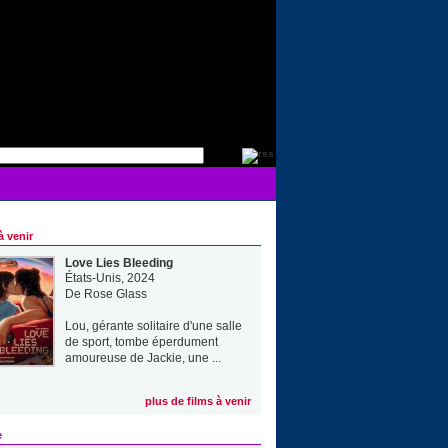
à venir
Love Lies Bleeding
États-Unis, 2024
De
Rose Glass
Lou, gérante solitaire d'une salle
de sport, tombe éperdument
amoureuse de Jackie, une ...
plus de films à venir
e