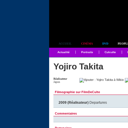
Simplement culte
ACCUEIL
CINÉMA
DVD
PEOPL
Actualité
Portraits
Culculte
Yojiro Takita
Réalisateur
Japon
Filmographie sur FilmDeCulte
2009 (Réalisateur)
Departures
Commentaires