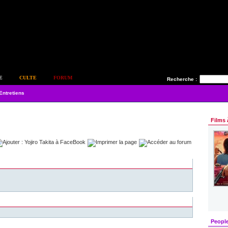
E
CULTE
FORUM
Recherche :
Entretiens
Films 
Peopl