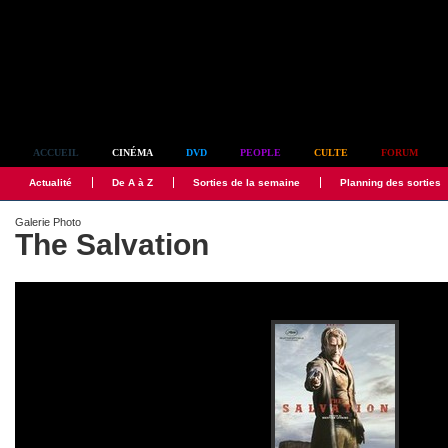
Simplement culte
ACCUEIL
CINÉMA
DVD
PEOPLE
CULTE
FORUM
Actualité
De A à Z
Sorties de la semaine
Planning des sorties
Galerie Photo
The Salvation